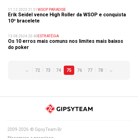
11.12.2023 21:51
WSOP PARADISE
Erik Seidel vence High Roller da WSOP e conquista
10º bracelete
13.08.2024 20:40
ESTRATÉGIA
Os 10 erros mais comuns nos limites mais baixos
do poker
←
72
73
74
75
76
77
78
→
2009-2026
©
GipsyTeam.Br