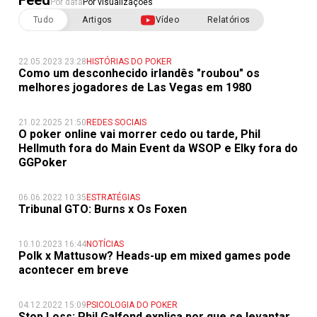
Feed
Por data
Por visualizações
Tudo
Artigos
Vídeo
Relatórios
22.05.2023 23:28
HISTÓRIAS DO POKER
Como um desconhecido irlandês "roubou" os
melhores jogadores de Las Vegas em 1980
21.02.2025 21:50
REDES SOCIAIS
O poker online vai morrer cedo ou tarde, Phil
Hellmuth fora do Main Event da WSOP e Elky fora do
GGPoker
06.06.2022 10:35
ESTRATÉGIAS
Tribunal GTO: Burns x Os Foxen
10.10.2023 16:44
NOTÍCIAS
Polk x Mattusow? Heads-up em mixed games pode
acontecer em breve
04.12.2022 15:09
PSICOLOGIA DO POKER
Stop Loss: Phil Galfond explica por que se levantar