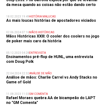
da mesa quando as coisas não estão dando certo
18.02.2023 19:49
HISTÓRIA MALUCAS
As mais loucas histórias de apostadores viciados
02.06.2024 07:16
MÃOS HISTÓRICAS
Mãos Históricas XXIII: O cooler dos coolers no jogo
de poker mais caro da história
05.12.2023 04:28
ENTREVISTA
Ensinamentos pré-flop de HUNL, uma entrevista
com Doug Polk
22.04.2024 22:32
ANÁLISE DE MÃO
Análise de mãos: Charlie Carrel vs Andy Stacks no
Game of Gold
11.08.2023 11:03
GM COMENTA
Rafael Moraes quebra AA de bicampeão do LAPT
no "GM Comenta"