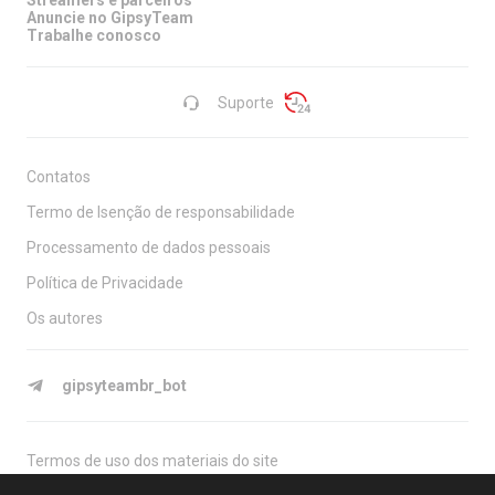
Streamers e parceiros
Anuncie no GipsyTeam
Trabalhe conosco
Suporte
Contatos
Termo de Isenção de responsabilidade
Processamento de dados pessoais
Política de Privacidade
Os autores
gipsyteambr_bot
Termos de uso dos materiais do site
O site é destinado a maiores de 18 anos, é apenas para fins