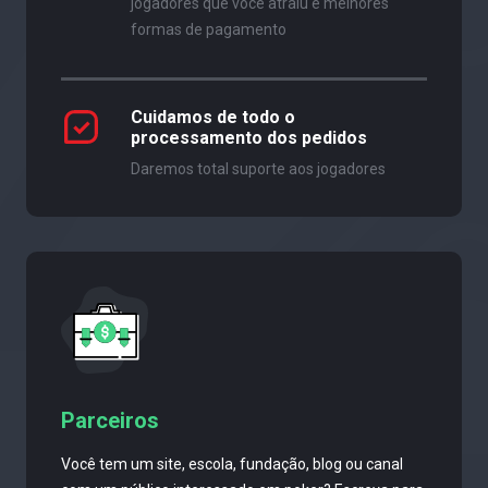
jogadores que você atraiu e melhores
formas de pagamento
Cuidamos de todo o
processamento dos pedidos
Daremos total suporte aos jogadores
Parceiros
Você tem um site, escola, fundação, blog ou canal