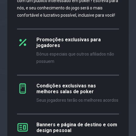
com um público interessado em poker? Escreva para
nós, e seu conhecimento do jogo será o mais
confortável e lucrativo possível, inclusive para você!
Promoções exclusivas para
jogadores
Bônus especiais que outros afiliados não
possuem
Condições exclusivas nas
melhores salas de poker
Seus jogadores terão os melhores acordos
Banners e página de destino e com
design pessoal