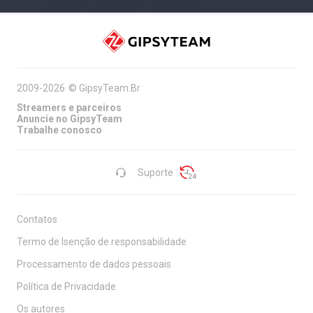
2009-2026
©
GipsyTeam.Br
Streamers e parceiros
Anuncie no GipsyTeam
Trabalhe conosco
Suporte
Contatos
Termo de Isenção de responsabilidade
Processamento de dados pessoais
Política de Privacidade
Os autores