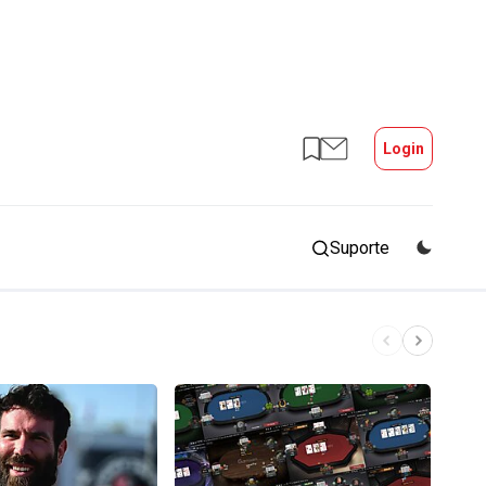
Login
Suporte