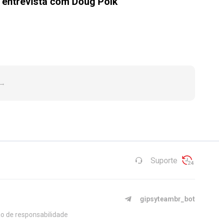
entrevista com Doug Polk
→
Suporte
gipsyteambr_bot
o de responsabilidade