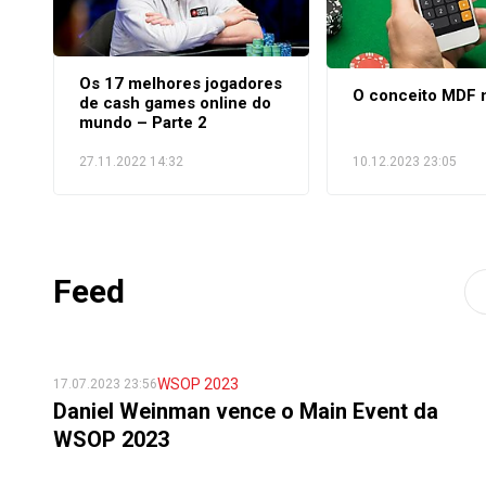
Os 17 melhores jogadores
O conceito MDF 
de cash games online do
mundo – Parte 2
27.11.2022 14:32
10.12.2023 23:05
Feed
WSOP 2023
17.07.2023 23:56
Daniel Weinman vence o Main Event da
WSOP 2023