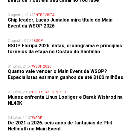
beats de 1 out em seu canal no YouTube
3 agosto, 19:49
ENTREVISTA
Chip leader, Lucas Jumalon mira título do Main
Event da WSOP 2026
2 agosto, 09:22
BSOP
BSOP Floripa 2026: datas, cronograma e principais
torneios da etapa no Costão do Santinho
31 julho, 21:57
WSOP 2026
Quanto vale vencer o Main Event da WSOP?
Especialistas estimam ganhos de até $100 milhões
27 julho, 23:32
HIGH STAKES POKER
Munez enfrenta Linus Loeliger e Barak Wisbrod na
NL40K
24 julho, 11:37
WSOP
De 2021 a 2026: seis anos de fantasias de Phil
Hellmuth no Main Event