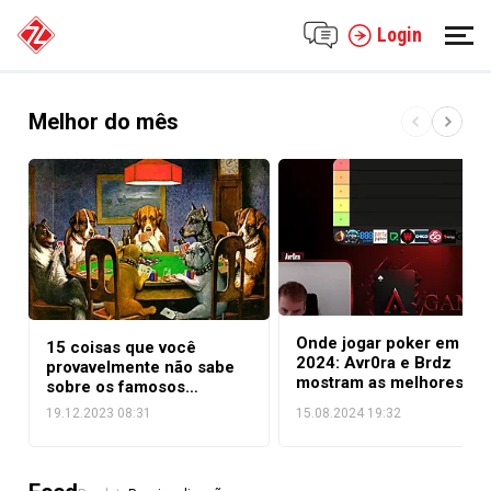
Login
Melhor do mês
Onde jogar poker em
15 coisas que você
2024: Avr0ra e Brdz
provavelmente não sabe
mostram as melhores
sobre os famosos
salas para jogadores de
‘Cachorros Jogando
19.12.2023 08:31
15.08.2024 19:32
NL50 – Parte 1
Poker’