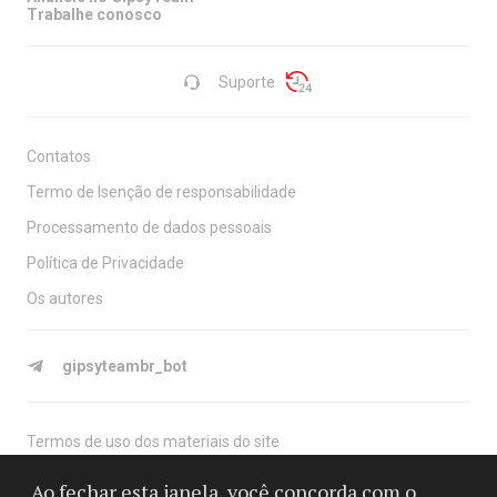
Trabalhe conosco
Suporte
Contatos
Termo de Isenção de responsabilidade
Processamento de dados pessoais
Política de Privacidade
Os autores
gipsyteambr_bot
Termos de uso dos materiais do site
O site é destinado a maiores de 18 anos, é apenas para fins
Ao fechar esta janela, você concorda com o