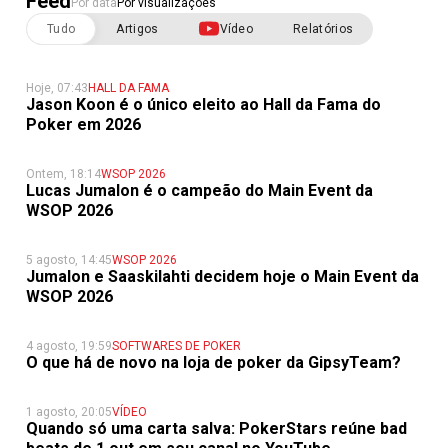
Feed
Por data
Por visualizações
Tudo
Artigos
Vídeo
Relatórios
Hoje, 07:43
HALL DA FAMA
Jason Koon é o único eleito ao Hall da Fama do
Poker em 2026
Ontem, 18:14
WSOP 2026
Lucas Jumalon é o campeão do Main Event da
WSOP 2026
5 agosto, 14:45
WSOP 2026
Jumalon e Saaskilahti decidem hoje o Main Event da
WSOP 2026
4 agosto, 19:59
SOFTWARES DE POKER
O que há de novo na loja de poker da GipsyTeam?
1 agosto, 20:05
VÍDEO
Quando só uma carta salva: PokerStars reúne bad