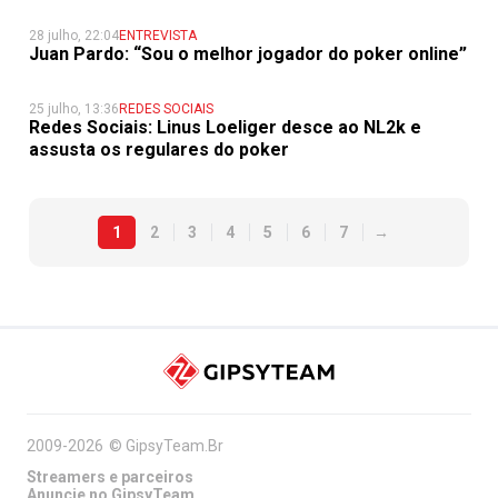
28 julho, 22:04
ENTREVISTA
Juan Pardo: “Sou o melhor jogador do poker online”
25 julho, 13:36
REDES SOCIAIS
Redes Sociais: Linus Loeliger desce ao NL2k e
assusta os regulares do poker
1
2
3
4
5
6
7
→
2009-2026
©
GipsyTeam.Br
Streamers e parceiros
Anuncie no GipsyTeam