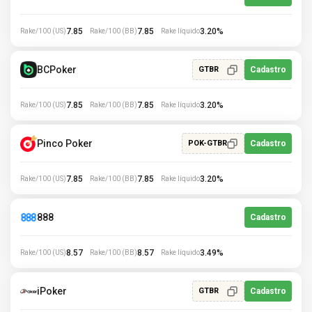
7.85
7.85
3.20%
Rake/100 (US)
Rake/100 (BB)
Rake líquido
BCPoker
Cadastro
GTBR
7.85
7.85
3.20%
Rake/100 (US)
Rake/100 (BB)
Rake líquido
Pinco Poker
Cadastro
POK-GTBR
7.85
7.85
3.20%
Rake/100 (US)
Rake/100 (BB)
Rake líquido
888
Cadastro
8.57
8.57
3.49%
Rake/100 (US)
Rake/100 (BB)
Rake líquido
iPoker
Cadastro
GTBR