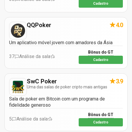
Cadastro
QQPoker
4.0
Um aplicativo móvel jovem com amadores da Ásia
Bônus do GT
37
Análise da sala
Cadastro
SwC Poker
3.9
Uma das salas de poker cripto mais antigas
Sala de poker em Bitcoin com um programa de
fidelidade generoso
Bônus do GT
5
Análise da sala
Cadastro