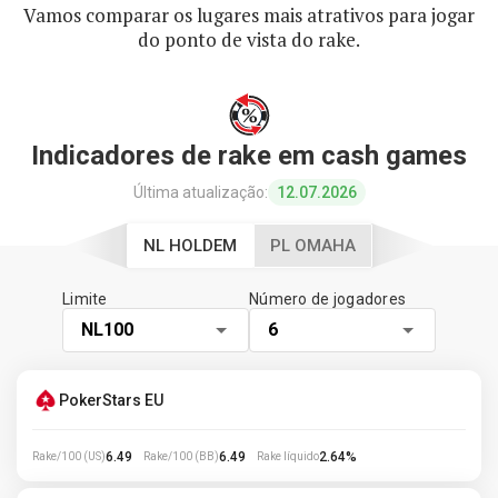
Vamos comparar os lugares mais atrativos para jogar
do ponto de vista do rake.
Indicadores de rake em cash games
Última atualização:
12.07.2026
NL HOLDEM
PL OMAHA
Limite
Número de jogadores
PokerStars EU
6.49
6.49
2.64%
Rake/100 (US)
Rake/100 (BB)
Rake líquido