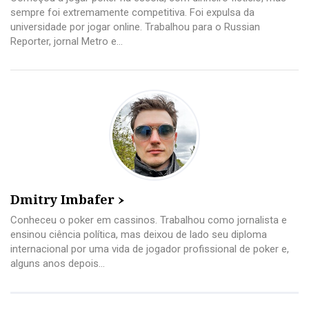
sempre foi extremamente competitiva. Foi expulsa da
universidade por jogar online. Trabalhou para o Russian
Reporter, jornal Metro e...
Dmitry Imbafer
Conheceu o poker em cassinos. Trabalhou como jornalista e
ensinou ciência política, mas deixou de lado seu diploma
internacional por uma vida de jogador profissional de poker e,
alguns anos depois...