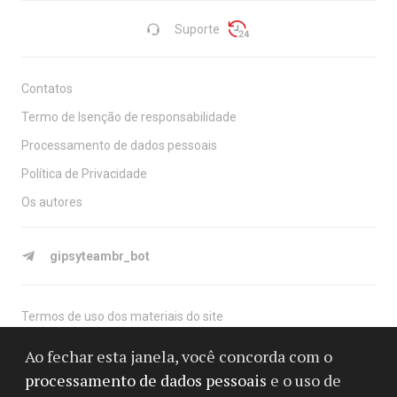
Suporte
Contatos
Termo de Isenção de responsabilidade
Processamento de dados pessoais
Política de Privacidade
Os autores
gipsyteambr_bot
Termos de uso dos materiais do site
O site é destinado a maiores de 18 anos, é apenas para fins
Ao fechar esta janela, você concorda com o
informativos e não organiza jogos de azar. Conduzimos nossas
processamento de dados pessoais
e o uso de
atividades em total conformidade com a legislação brasileira.