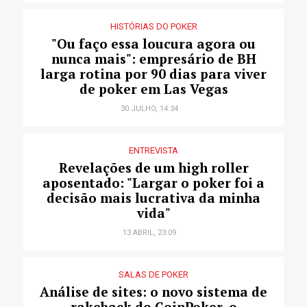
HISTÓRIAS DO POKER
"Ou faço essa loucura agora ou
nunca mais": empresário de BH
larga rotina por 90 dias para viver
de poker em Las Vegas
30 JULHO, 14:34
ENTREVISTA
Revelações de um high roller
aposentado: "Largar o poker foi a
decisão mais lucrativa da minha
vida"
13 ABRIL, 23:09
SALAS DE POKER
Análise de sites: o novo sistema de
rakeback do CoinPoker, o