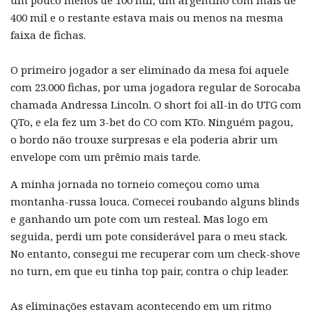
um pouco menos de 100 mil, um argentino com mais de
400 mil e o restante estava mais ou menos na mesma
faixa de fichas.
O primeiro jogador a ser eliminado da mesa foi aquele
com 23.000 fichas, por uma jogadora regular de Sorocaba
chamada Andressa Lincoln. O short foi all-in do UTG com
QTo, e ela fez um 3-bet do CO com KTo. Ninguém pagou,
o bordo não trouxe surpresas e ela poderia abrir um
envelope com um prêmio mais tarde.
A minha jornada no torneio começou como uma
montanha-russa louca. Comecei roubando alguns blinds
e ganhando um pote com um resteal. Mas logo em
seguida, perdi um pote considerável para o meu stack.
No entanto, consegui me recuperar com um check-shove
no turn, em que eu tinha top pair, contra o chip leader.
As eliminações estavam acontecendo em um ritmo