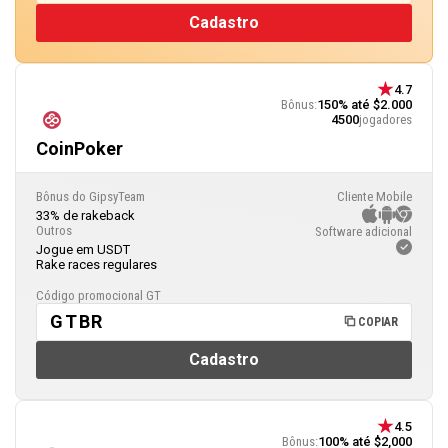
Cadastro
4.7
Bônus:
150% até $2.000
4500
jogadores
CoinPoker
Bônus do GipsyTeam
Cliente Mobile
33% de rakeback
Outros
Software adicional
Jogue em USDT
Rake races regulares
Código promocional GT
GTBR
COPIAR
Cadastro
4.5
Bônus:
100% até $2,000