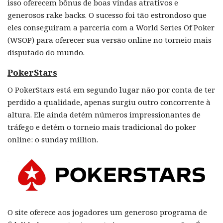
isso oferecem bônus de boas vindas atrativos e
generosos rake backs. O sucesso foi tão estrondoso que
eles conseguiram a parceria com a World Series Of Poker
(WSOP) para oferecer sua versão online no torneio mais
disputado do mundo.
PokerStars
O PokerStars está em segundo lugar não por conta de ter
perdido a qualidade, apenas surgiu outro concorrente à
altura. Ele ainda detém números impressionantes de
tráfego e detém o torneio mais tradicional do poker
online: o sunday million.
O site oferece aos jogadores um generoso programa de