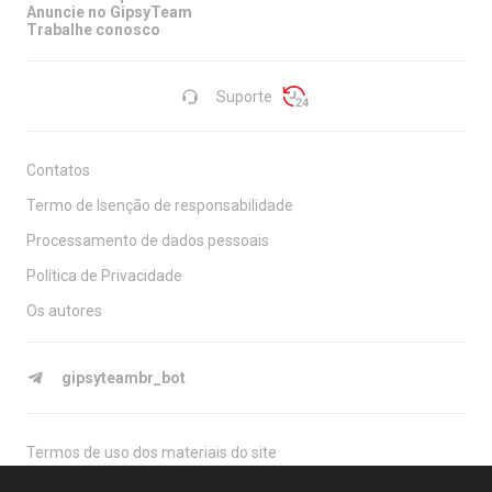
Anuncie no GipsyTeam
Trabalhe conosco
Suporte
Contatos
Termo de Isenção de responsabilidade
Processamento de dados pessoais
Política de Privacidade
Os autores
gipsyteambr_bot
Termos de uso dos materiais do site
O site é destinado a maiores de 18 anos, é apenas para fins