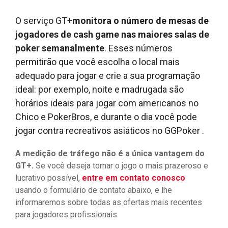
O serviço GT+
monitora o número de mesas de
jogadores de cash game nas maiores salas de
poker semanalmente
. Esses números
permitirão que você escolha o local mais
adequado para jogar e crie a sua programação
ideal: por exemplo, noite e madrugada são
horários ideais para jogar com americanos no
Chico e PokerBros, e durante o dia você pode
jogar contra recreativos asiáticos no GGPoker .
A medição de tráfego não é a única vantagem do
GT+.
Se você deseja tornar o jogo o mais prazeroso e
lucrativo possível,
entre em contato conosco
usando o formulário de contato abaixo, e lhe
informaremos sobre todas as ofertas mais recentes
para jogadores profissionais.