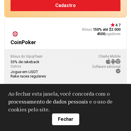
Cadastro
4.7
Bônus:
150% até $2.000
4500
jogadores
CoinPoker
Bônus do GipsyTeam
Cliente Mobile
33% de rakeback
Outros
Software adicional
Jogue em USDT
Rake races regulares
Código promocional GT
GTBR
Ao fechar esta janela, você concorda com o
COPIAR
processamento de dados pessoais
e o uso de
Cadastro
cookies pelo site.
Fechar
4.5
Bônus:
100% até $2,000