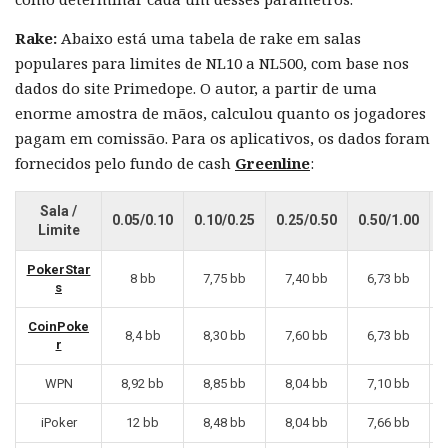
Rake:
Abaixo está uma tabela de rake em salas
populares para limites de NL10 a NL500, com base nos
dados do site Primedope. O autor, a partir de uma
enorme amostra de mãos, calculou quanto os jogadores
pagam em comissão. Para os aplicativos, os dados foram
fornecidos pelo fundo de cash
Greenline
:
Sala /
0.05/0.10
0.10/0.25
0.25/0.50
0.50/1.00
1
Limite
PokerStar
8 bb
7,75 bb
7,40 bb
6,73 bb
s
CoinPoke
8,4 bb
8,30 bb
7,60 bb
6,73 bb
r
WPN
8,92 bb
8,85 bb
8,04 bb
7,10 bb
iPoker
12 bb
8,48 bb
8,04 bb
7,66 bb