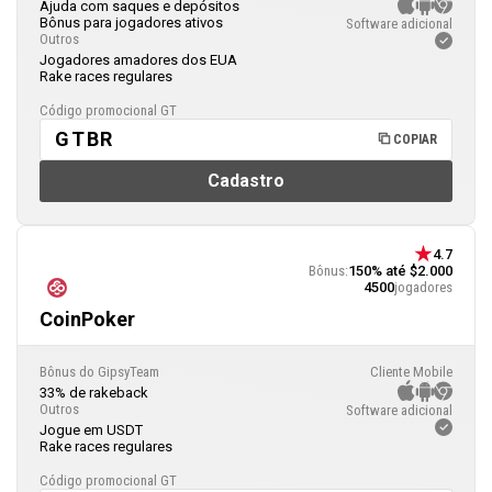
Ajuda com saques e depósitos
Bônus para jogadores ativos
Software adicional
Outros
Jogadores amadores dos EUA
Rake races regulares
Código promocional GT
GTBR
COPIAR
Cadastro
4.7
Bônus:
150% até $2.000
4500
jogadores
CoinPoker
Bônus do GipsyTeam
Cliente Mobile
33% de rakeback
Outros
Software adicional
Jogue em USDT
Rake races regulares
Código promocional GT