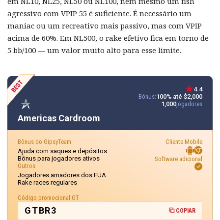
em NL10, NL25, NL50 ou NL100, nem mesmo um fish
agressivo com VPIP 55 é suficiente. É necessário um
maniac ou um recreativo mais passivo, mas com VPIP
acima de 60%. Em NL500, o rake efetivo fica em torno de
5 bb/100 — um valor muito alto para esse limite.
4.4
Bônus:
100% até $2,000
1,000
jogadores
Americas Cardroom
Bônus do GipsyTeam
Cliente Mobile
Ajuda com saques e depósitos
Bônus para jogadores ativos
Software adicional
Outros
Jogadores amadores dos EUA
Rake races regulares
Código promocional GT
GTBR3
COPIAR