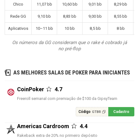
Chico
11,07 bb
10,60 bb
9,01 bb
8,29 bb
Rede GG
9,10 bb
8,83 bb
9,00 bb
8,55 bb
Aplicativos
10–11 bb
10 bb
8,5 bb
8 bb
Os números da GG consideram que o rake é cobrado já
no pré-flop
AS MELHORES SALAS DE POKER PARA INICIANTES
CoinPoker
4.7
Freeroll semanal com premiação de $100 da GipsyTeam
Código
Cadastro
GTBR
Americas Cardroom
4.4
Rakeback extra de 20% no primeiro depósito