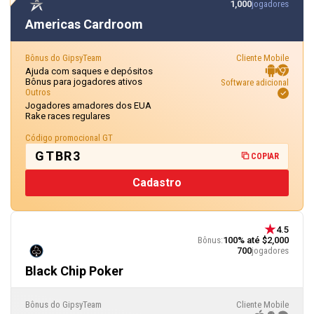
1,000
jogadores
Americas Cardroom
Bônus do GipsyTeam
Cliente Mobile
Ajuda com saques e depósitos
Bônus para jogadores ativos
Software adicional
Outros
Jogadores amadores dos EUA
Rake races regulares
Código promocional GT
GTBR3
COPIAR
Cadastro
4.5
Bônus:
100% até $2,000
700
jogadores
Black Chip Poker
Bônus do GipsyTeam
Cliente Mobile