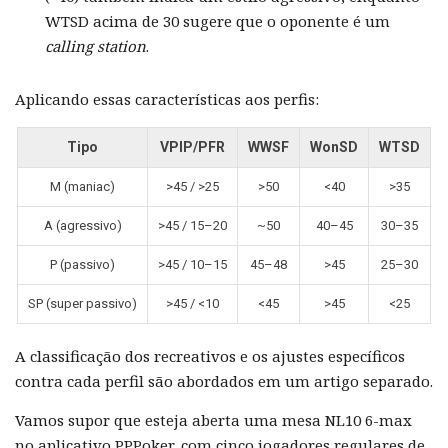
WTSD acima de 30 sugere que o oponente é um
calling station
.
Aplicando essas características aos perfis:
Tipo
VPIP/PFR
WWSF
WonSD
WTSD
M (maniac)
>45 / >25
>50
<40
>35
A (agressivo)
>45 / 15–20
~50
40–45
30–35
P (passivo)
>45 / 10–15
45–48
>45
25–30
SP (super passivo)
>45 / <10
<45
>45
<25
A classificação dos recreativos e os ajustes específicos
contra cada perfil são abordados em um artigo separado.
Vamos supor que esteja aberta uma mesa NL10 6-max
no aplicativo PPPoker, com cinco jogadores regulares de