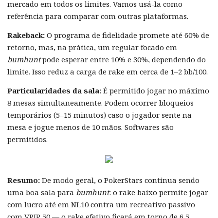
mercado em todos os limites. Vamos usá-la como
referência para comparar com outras plataformas.
Rakeback:
O programa de fidelidade promete até 60% de
retorno, mas, na prática, um regular focado em
bumhunt
pode esperar entre 10% e 30%, dependendo do
limite. Isso reduz a carga de rake em cerca de 1–2 bb/100.
Particularidades da sala:
É permitido jogar no máximo
8 mesas simultaneamente. Podem ocorrer bloqueios
temporários (5–15 minutos) caso o jogador sente na
mesa e jogue menos de 10 mãos. Softwares são
permitidos.
Resumo:
De modo geral, o PokerStars continua sendo
uma boa sala para
bumhunt
: o rake baixo permite jogar
com lucro até em NL10 contra um recreativo passivo
com VPIP 50 — o rake efetivo ficará em torno de 6,5