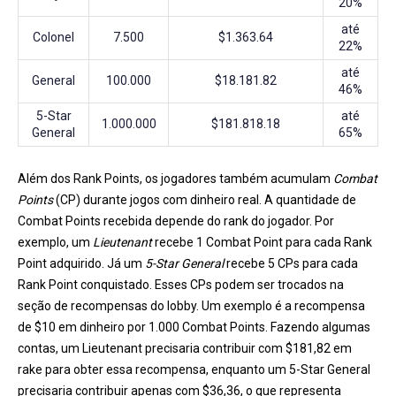
20%
até
Colonel
7.500
$1.363.64
22%
até
General
100.000
$18.181.82
46%
5-Star
até
1.000.000
$181.818.18
General
65%
Além dos Rank Points, os jogadores também acumulam
Combat
Points
(CP) durante jogos com dinheiro real. A quantidade de
Combat Points recebida depende do rank do jogador. Por
exemplo, um
Lieutenant
recebe 1 Combat Point para cada Rank
Point adquirido. Já um
5-Star General
recebe 5 CPs para cada
Rank Point conquistado. Esses CPs podem ser trocados na
seção de recompensas do lobby. Um exemplo é a recompensa
de $10 em dinheiro por 1.000 Combat Points. Fazendo algumas
contas, um Lieutenant precisaria contribuir com $181,82 em
rake para obter essa recompensa, enquanto um 5-Star General
precisaria contribuir apenas com $36,36, o que representa