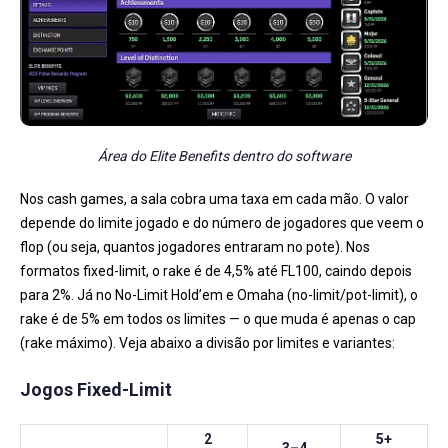
Área do Elite Benefits dentro do software
Nos cash games, a sala cobra uma taxa em cada mão. O valor
depende do limite jogado e do número de jogadores que veem o
flop (ou seja, quantos jogadores entraram no pote). Nos
formatos fixed-limit, o rake é de 4,5% até FL100, caindo depois
para 2%. Já no No-Limit Hold’em e Omaha (no-limit/pot-limit), o
rake é de 5% em todos os limites — o que muda é apenas o cap
(rake máximo). Veja abaixo a divisão por limites e variantes:
Jogos Fixed-Limit
2
5+