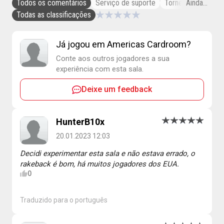
Todos os comentários
Serviço de suporte
Torneios
Ainda...
Cash
Todas as classificações
Já jogou em Americas Cardroom?
Conte aos outros jogadores a sua
experiência com esta sala.
Deixe um feedback
HunterB10x
20.01.2023 12:03
Decidi experimentar esta sala e não estava errado, o
rakeback é bom, há muitos jogadores dos EUA.
0
Traduzido para o português