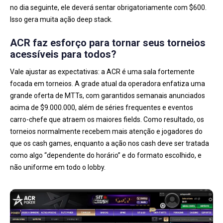
no dia seguinte, ele deverá sentar obrigatoriamente com $600.
Isso gera muita ação deep stack.
ACR faz esforço para tornar seus torneios
acessíveis para todos?
Vale ajustar as expectativas: a ACR é uma sala fortemente
focada em torneios. A grade atual da operadora enfatiza uma
grande oferta de MTTs, com garantidos semanais anunciados
acima de $9.000.000, além de séries frequentes e eventos
carro-chefe que atraem os maiores fields. Como resultado, os
torneios normalmente recebem mais atenção e jogadores do
que os cash games, enquanto a ação nos cash deve ser tratada
como algo “dependente do horário” e do formato escolhido, e
não uniforme em todo o lobby.