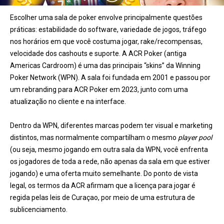
Escolher uma sala de poker envolve principalmente questões
práticas: estabilidade do software, variedade de jogos, tráfego
nos horários em que você costuma jogar, rake/recompensas,
velocidade dos cashouts e suporte. A ACR Poker (antiga
Americas Cardroom) é uma das principais “skins” da Winning
Poker Network (WPN). A sala foi fundada em 2001 e passou por
um rebranding para ACR Poker em 2023, junto com uma
atualização no cliente e na interface.
Dentro da WPN, diferentes marcas podem ter visual e marketing
distintos, mas normalmente compartilham o mesmo
player pool
(ou seja, mesmo jogando em outra sala da WPN, você enfrenta
os jogadores de toda a rede, não apenas da sala em que estiver
jogando) e uma oferta muito semelhante. Do ponto de vista
legal, os termos da ACR afirmam que a licença para jogar é
regida pelas leis de Curaçao, por meio de uma estrutura de
sublicenciamento.