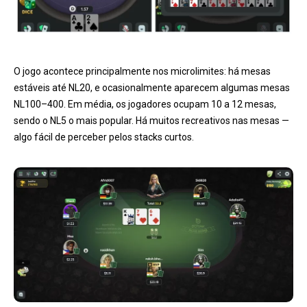
O jogo acontece principalmente nos microlimites: há mesas
estáveis até NL20, e ocasionalmente aparecem algumas mesas
NL100–400. Em média, os jogadores ocupam 10 a 12 mesas,
sendo o NL5 o mais popular. Há muitos recreativos nas mesas —
algo fácil de perceber pelos stacks curtos.