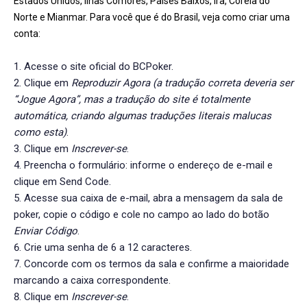
Estados Unidos, Ilhas Comores, Países Baixos, Irã, Coreia do
Norte e Mianmar. Para você que é do Brasil, veja como criar uma
conta:
Acesse o site oficial do BCPoker.
Clique em
Reproduzir Agora (a tradução correta deveria ser
“Jogue Agora”, mas a tradução do site é totalmente
automática, criando algumas traduções literais malucas
como esta)
.
Clique em
Inscrever-se
.
Preencha o formulário: informe o endereço de e-mail e
clique em Send Code.
Acesse sua caixa de e-mail, abra a mensagem da sala de
poker, copie o código e cole no campo ao lado do botão
Enviar Código
.
Crie uma senha de 6 a 12 caracteres.
Concorde com os termos da sala e confirme a maioridade
marcando a caixa correspondente.
Clique em
Inscrever-se
.