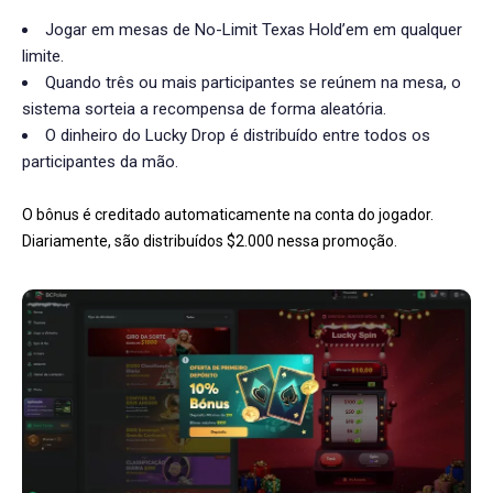
Jogar em mesas de No-Limit Texas Hold’em em qualquer
limite.
Quando três ou mais participantes se reúnem na mesa, o
sistema sorteia a recompensa de forma aleatória.
O dinheiro do Lucky Drop é distribuído entre todos os
participantes da mão.
O bônus é creditado automaticamente na conta do jogador.
Diariamente, são distribuídos $2.000 nessa promoção.