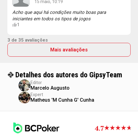
15 maio, 10:19
Acho que aqui há condições muito boas para
iniciantes em todos os tipos de jogos
1
3 de 35 avaliações
Mais avaliações
Detalhes dos autores do GipsyTeam
Editor
Marcelo Augusto
Expert
Matheus 'M Cunha G' Cunha
4.7