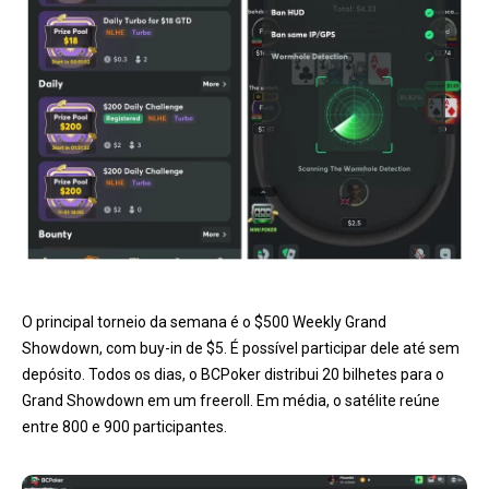
O principal torneio da semana é o $500 Weekly Grand
Showdown, com buy-in de $5. É possível participar dele até sem
depósito. Todos os dias, o BCPoker distribui 20 bilhetes para o
Grand Showdown em um freeroll. Em média, o satélite reúne
entre 800 e 900 participantes.