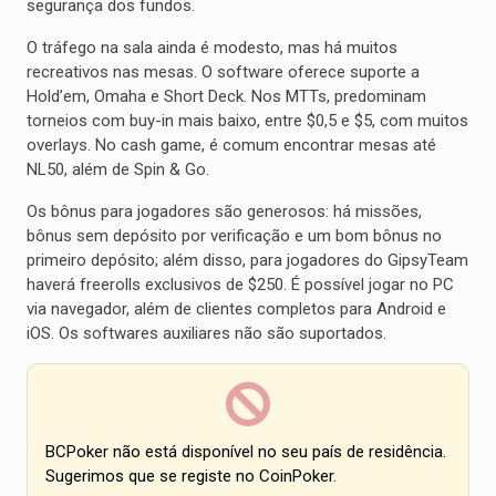
segurança dos fundos.
O tráfego na sala ainda é modesto, mas há muitos
recreativos nas mesas. O software oferece suporte a
Hold’em, Omaha e Short Deck. Nos MTTs, predominam
torneios com buy-in mais baixo, entre $0,5 e $5, com muitos
overlays. No cash game, é comum encontrar mesas até
NL50, além de Spin & Go.
Os bônus para jogadores são generosos: há missões,
bônus sem depósito por verificação e um bom bônus no
primeiro depósito; além disso, para jogadores do GipsyTeam
haverá freerolls exclusivos de $250. É possível jogar no PC
via navegador, além de clientes completos para Android e
iOS. Os softwares auxiliares não são suportados.
BCPoker não está disponível no seu país de residência.
Sugerimos que se registe no CoinPoker.