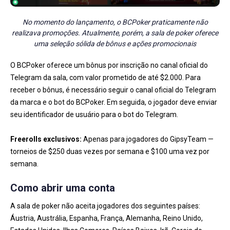
No momento do lançamento, o BCPoker praticamente não
realizava promoções. Atualmente, porém, a sala de poker oferece
uma seleção sólida de bônus e ações promocionais
O BCPoker oferece um bônus por inscrição no canal oficial do
Telegram da sala, com valor prometido de até $2.000. Para
receber o bônus, é necessário seguir o canal oficial do Telegram
da marca e o bot do BCPoker. Em seguida, o jogador deve enviar
seu identificador de usuário para o bot do Telegram.
Freerolls exclusivos:
Apenas para jogadores do GipsyTeam —
torneios de $250 duas vezes por semana e $100 uma vez por
semana.
Como abrir uma conta
A sala de poker não aceita jogadores dos seguintes países:
Áustria, Austrália, Espanha, França, Alemanha, Reino Unido,