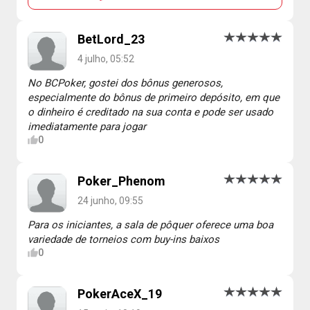
BetLord_23
4 julho, 05:52
No BCPoker, gostei dos bônus generosos,
especialmente do bônus de primeiro depósito, em que
o dinheiro é creditado na sua conta e pode ser usado
imediatamente para jogar
0
Poker_Phenom
24 junho, 09:55
Para os iniciantes, a sala de pôquer oferece uma boa
variedade de torneios com buy-ins baixos
0
PokerAceX_19