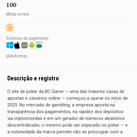
100
Média on-line
Sistemas de pagamento
plataformas
Descrição e registro
O site de poker da BC.Game — uma das maiores casas de
apostas e cassinos online — começou a operar no início de
2025. No mercado de gambling, a empresa aposta na
transparência dos pagamentos, na rapidez dos depósitos
via criptomoedas e em um gerador de números aleatórios
descentralizado; o mesmo pode ser esperado no poker — e
a notoriedade da marca permite não se preocupar com a