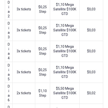
D
$1,10 Mega
i
$0,25
3x tickets
Satellite $100K
$0,03
a
Step
GTD
2
D
$1,10 Mega
i
$0,25
3x tickets
Satellite $100K
$0,03
a
Step
GTD
3
D
$1,10 Mega
i
$0,25
3x tickets
Satellite $100K
$0,03
a
Step
GTD
4
D
$1,10 Mega
i
$0,25
3x tickets
Satellite $100K
$0,03
a
Step
GTD
5
D
$5,50 Mega
i
$1,10
2x tickets
Satellite $100K
$0,02
a
Step
GTD
6
D