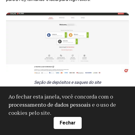
Seção de depósitos e saques do site
Ao fechar esta janela, você concorda com o
Velocidade
: As retiradas em cripto são processadas 24/7,
incluindo fins de semana. A maioria dos usuários relata receber
processamento de dados pessoais
e o uso de
os fundos entre 1 a 4 horas após a solicitação. O suporte diz que
cookies pelo site.
o prazo máximo é de 24 horas.
Fechar
Taxas:
Os depósitos e saques em cripto são gratuitos, mas