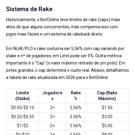
Sistema de Rake
Historicamente, o BetOnline teve limites de rake (caps) mais
altos do que alguns concorrentes, mas compensa isso com
jogos mais fáceis e um sistema de rakeback direto.
Em NLHE/PLO o rake costuma ser 5,56% com cap variando por
stake e nº de jogadores; em Limit pode ser 5%. Outra métrica
importante é o "Cap" (o valor máximo retirado de um pote). Em
potes grandes, o cap determina o custo real. Abaixo, detalhamos
a tabela de rake atualizada em 2026 para o BetOnline:
Limite
Jogadore
Rake
Cap (Rake
(Stake)
s
%
Máximo)
$0.05/$0.10
2+
5.56%
$1.50
$0.25/$0.50
2+
5.56%
$3.00
$1/$2
2+
5.56%
$5.00
$5/$10
2+
5.56%
$8.00