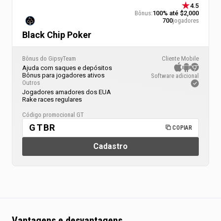
4.5
Bônus:
100% até $2,000
700
jogadores
Black Chip Poker
Bônus do GipsyTeam
Cliente Mobile
Ajuda com saques e depósitos
Bônus para jogadores ativos
Software adicional
Outros
Jogadores amadores dos EUA
Rake races regulares
Código promocional GT
GTBR
COPIAR
Cadastro
Vantagens e desvantagens