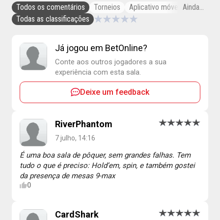
Todos os comentários
Torneios
Aplicativo móvel
Ainda...
Software
Todas as classificações
Já jogou em BetOnline?
Conte aos outros jogadores a sua
experiência com esta sala.
Deixe um feedback
RiverPhantom
7 julho, 14:16
É uma boa sala de pôquer, sem grandes falhas. Tem
tudo o que é preciso: Hold’em, spin, e também gostei
da presença de mesas 9-max
0
CardShark