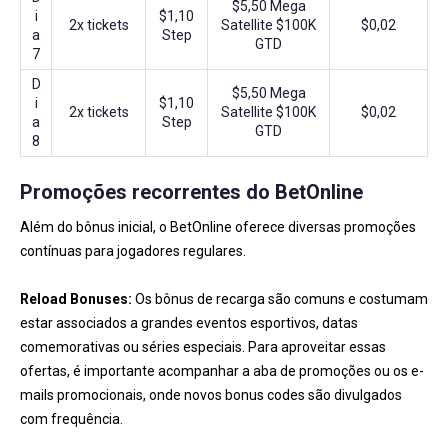
$5,50 Mega
i
$1,10
2x tickets
Satellite $100K
$0,02
a
Step
GTD
7
D
$5,50 Mega
i
$1,10
2x tickets
Satellite $100K
$0,02
a
Step
GTD
8
Promoções recorrentes do BetOnline
Além do bônus inicial, o BetOnline oferece diversas promoções
contínuas para jogadores regulares.
Reload Bonuses:
Os bônus de recarga são comuns e costumam
estar associados a grandes eventos esportivos, datas
comemorativas ou séries especiais. Para aproveitar essas
ofertas, é importante acompanhar a aba de promoções ou os e-
mails promocionais, onde novos bonus codes são divulgados
com frequência.