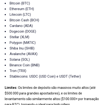
Bitcoin (BTC)
Ethereum (ETH)
Litecoin (LTC)
Bitcoin Cash (BCH)
Cardano (ADA)
Dogecoin (DOGE)
Stellar (XLM)
Polygon (MATIC)
Shiba Inu (SHIB)
Avalanche (AVAX)
Solana (SOL)
Binance Coin (BNB)
Tron (TRX)
Stablecoins: USDC (USD Coin) e USDT (Tether)
Limites:
Os limites de depósito são massivos muito altos (até
$500.000 para grandes apostadores), e os limites de
levantamento são similarmente altos ($100.000+ por transação
para BTC), tornando-o ideal para high rollers.