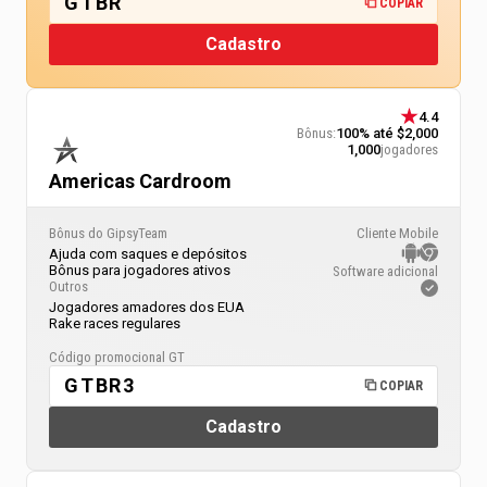
GTBR
COPIAR
Cadastro
4.4
Bônus:
100% até $2,000
1,000
jogadores
Americas Cardroom
Bônus do GipsyTeam
Cliente Mobile
Ajuda com saques e depósitos
Bônus para jogadores ativos
Software adicional
Outros
Jogadores amadores dos EUA
Rake races regulares
Código promocional GT
GTBR3
COPIAR
Cadastro