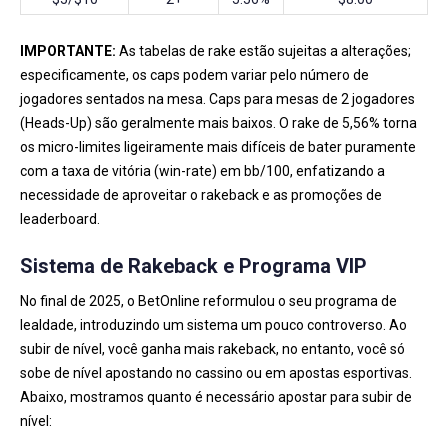
IMPORTANTE:
As tabelas de rake estão sujeitas a alterações;
especificamente, os caps podem variar pelo número de
jogadores sentados na mesa. Caps para mesas de 2 jogadores
(Heads-Up) são geralmente mais baixos. O rake de 5,56% torna
os micro-limites ligeiramente mais difíceis de bater puramente
com a taxa de vitória (win-rate) em bb/100, enfatizando a
necessidade de aproveitar o rakeback e as promoções de
leaderboard.
Sistema de Rakeback e Programa VIP
No final de 2025, o BetOnline reformulou o seu programa de
lealdade, introduzindo um sistema um pouco controverso. Ao
subir de nível, você ganha mais rakeback, no entanto, você só
sobe de nível apostando no cassino ou em apostas esportivas.
Abaixo, mostramos quanto é necessário apostar para subir de
nível: