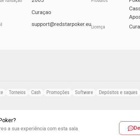
2005
Poke
de fundação
Produtos
Cass
Curaçao
e
Apos
support@redstarpoker.eu
il
Cur
Licença
te
Torneios
Cash
Promoções
Software
Depósitos e saques
Poker?
De
es a sua experiência com esta sala.