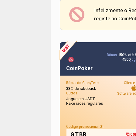
Infelizmente o Re
registe no CoinPok
Bônus:
150% até 
4500
jog
CoinPoker
Bônus do GipsyTeam
Cliente
33% de rakeback
Outros
Software ad
Jogue em USDT
Rake races regulares
Código promocional GT
GTBR
CO