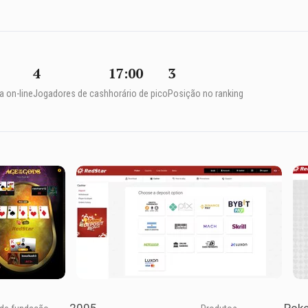
4
17:00
3
a on-line
Jogadores de cash
horário de pico
Posição no ranking