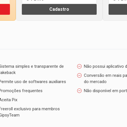
Cadastro
Sistema simples e transparente de
Não possui aplicativo 
rakeback
Conversão em reais pa
Permite uso de softwares auxiliares
do mercado
Promoções frequentes
Não disponível em por
Aceita Pix
Freeroll exclusivo para membros
GipsyTeam