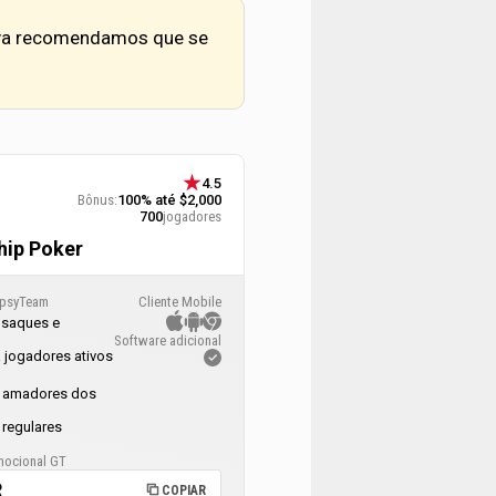
ativa recomendamos que se
4.5
Bônus:
100% até $2,000
700
jogadores
hip Poker
ipsyTeam
Cliente Mobile
 saques e
Software adicional
 jogadores ativos
 amadores dos
 regulares
mocional GT
R
COPIAR