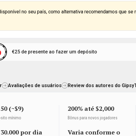
disponível no seu país, como alternativa recomendamos que se r
€25 de presente ao fazer um depósito
r
Avaliações de usuários
Review
dos autores do Gips
 50 (~$9)
200% até $2,000
sito mínimo
Bônus para novos jogadores
 30.000 por dia
Varia conforme o