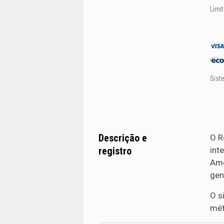
Limi
Sist
Descrição e
O R
registro
int
Amé
gen
O s
mét