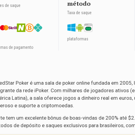
método
tes de saque
Taxa de saque
plataformas
emas de pagamento
edStar Poker é uma sala de poker online fundada em 2005, 
egrante da rede iPoker. Com milhares de jogadores ativos (
rica Latina), a sala oferece jogos a dinheiro real em euro
eroso e suporte a criptomoedas.
ite tem um excelente bônus de boas-vindas de 200% até $2
odos de depósito e saques exclusivos para brasileiros, com