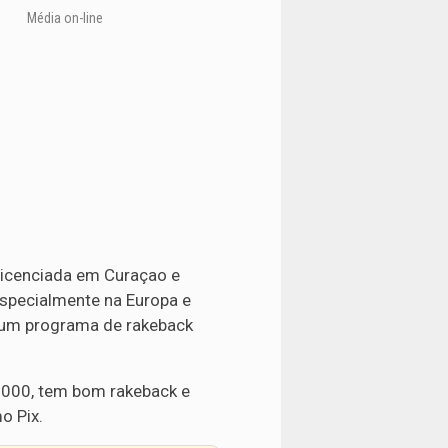
Média on-line
licenciada em Curaçao e
especialmente na Europa e
s, um programa de rakeback
.000, tem bom rakeback e
o Pix.