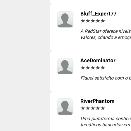
Bluff_Expert77
A RedStar oferece nívei
valores, criando a emoç
AceDominator
Fiquei satisfeito com o
RiverPhantom
Uma plataforma conhecid
temáticos baseados em 