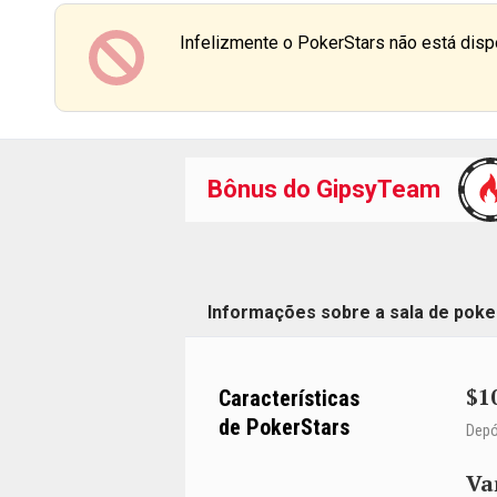
Infelizmente o PokerStars não está disp
Bônus do GipsyTeam
Informações
sobre a sala de poke
$1
Características
de PokerStars
Depó
Va