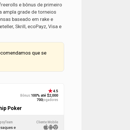
reerolls e bônus de primeiro
a ampla grade de torneios
ensas baseado em rake e
eller, Skrill, ecoPayz, Visa e
a recomendamos que se
4.5
Bônus:
100% até $2,000
700
jogadores
hip Poker
ipsyTeam
Cliente Mobile
 saques e