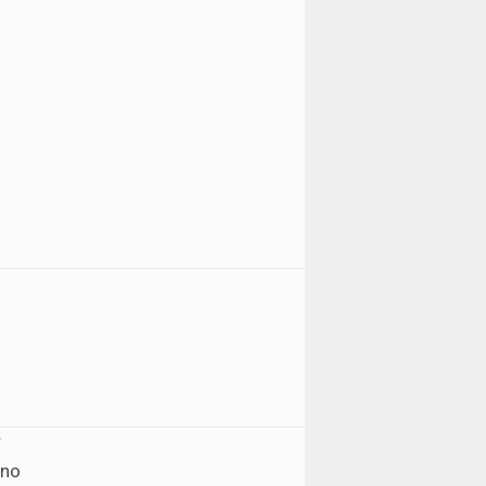
r
ino