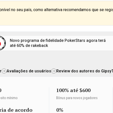
onível no seu país, como alternativa recomendamos que se regi
Novo programa de fidelidade PokerStars agora terá
até 60% de rakeback
r
Avaliações de usuários
Review
dos autores do Gips
0
100% até $600
sito mínimo
Bônus para novos jogadores
ria de acordo
0%