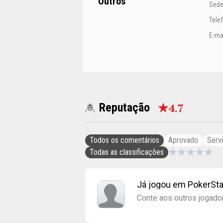
Outros
Sed
Tele
E-ma
4.7
Reputação
Todos os comentários
Aprovado
Serv
Todas as classificações
Já jogou em PokerSt
Conte aos outros jogador