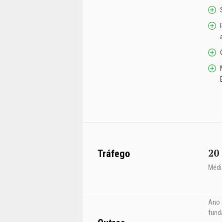
20
Tráfego
Médi
Ano 
fund