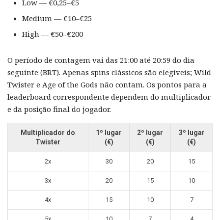
Low — €0,25–€5
Medium — €10–€25
High — €50–€200
O período de contagem vai das 21:00 até 20:59 do dia
seguinte (BRT). Apenas spins clássicos são elegíveis; Wild
Twister e Age of the Gods não contam. Os pontos para a
leaderboard correspondente dependem do multiplicador
e da posição final do jogador.
Multiplicador do
1º lugar
2º lugar
3º lugar
Twister
(€)
(€)
(€)
2x
30
20
15
3x
20
15
10
4x
15
10
7
5x
10
7
4