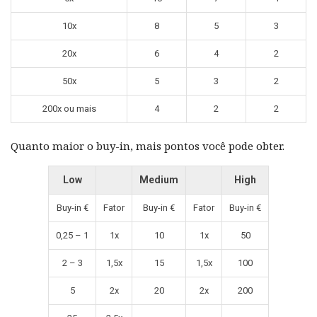
10x
8
5
3
20x
6
4
2
50x
5
3
2
200x ou mais
4
2
2
Quanto maior o buy-in, mais pontos você pode obter.
Low
Medium
High
Buy-in €
Fator
Buy-in €
Fator
Buy-in €
0,25 – 1
1x
10
1x
50
2 – 3
1,5x
15
1,5x
100
5
2x
20
2x
200