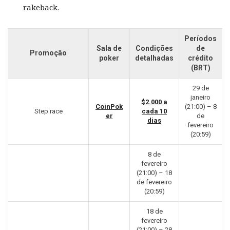
rakeback.
Períodos
Sala de
Condições
de
Promoção
poker
detalhadas
crédito
(BRT)
29 de
janeiro
$2.000 a
CoinPok
(21:00) – 8
Step race
cada 10
er
de
dias
fevereiro
(20:59)
8 de
fevereiro
(21:00) – 18
de fevereiro
(20:59)
18 de
fevereiro
(21:00) – 28