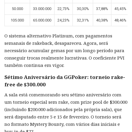
50.000
33.000.000
22,73%
30,30%
37,88%
45,45%
105.000
65.000.000
24,23%
32,31%
40,38%
48,46%
O sistema alternativo Platinum, com pagamentos
semanais de rakeback, desapareceu. Agora, será
necessário acumular gemas por um longo período para
conseguir trocas realmente lucrativas. O coeficiente PVI
também continua em vigor.
Sétimo Aniversário da GGPoker: torneio rake-
free de $300.000
A sala está comemorando seu sétimo aniversário com
um torneio especial sem rake, com prize pool de $300.000
(incluindo $200.000 adicionados pela própria sala), que
será disputado entre 5 e 15 de fevereiro. O torneio será
no formato Mystery Bounty, com vários dias iniciais e
buy-in de $77.