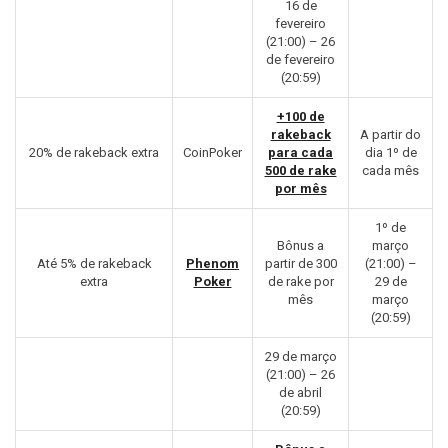
16 de
fevereiro
(21:00) – 26
de fevereiro
(20:59)
+100 de
rakeback
A partir do
20% de rakeback extra
CoinPoker
para cada
dia 1º de
500 de rake
cada mês
por mês
1º de
Bônus a
março
Até 5% de rakeback
Phenom
partir de 300
(21:00) –
extra
Poker
de rake por
29 de
mês
março
(20:59)
29 de março
(21:00) – 26
de abril
(20:59)