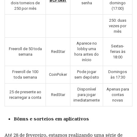
BCPoker
dois torneios de
senha
domingo
250 por mês
(17:00)
250: duas
vezes por
mês
Aparece no
Sextas-
Freeroll de 50 toda
lobby uma
RedStar
feiras às
semana
hora antes do
18:00
início
Freeroll de 100
Pode jogar
Domingos
CoinPoker
toda semana
sem depósito
às 17:30
Disponível
Apenas para
25 de presente ao
RedStar
para jogar
contas
recarregar a conta
imediatamente
novas
Bônus e sorteios em aplicativos
Até 28 de fevereiro, estamos realizando uma série de