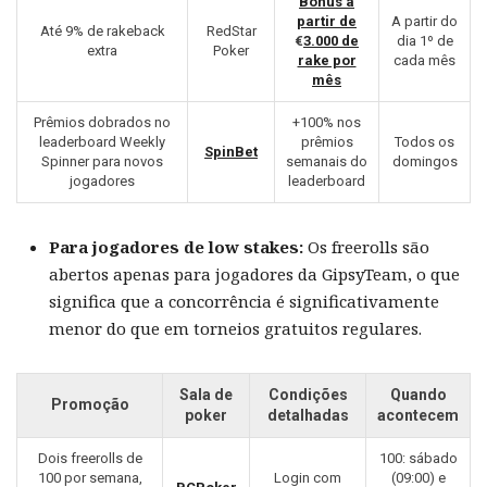
Bônus a
partir de
A partir do
Até 9% de rakeback
RedStar
€
3.000 de
dia 1º de
extra
Poker
rake por
cada mês
mês
Prêmios dobrados no
+100% nos
leaderboard Weekly
prêmios
Todos os
SpinBet
Spinner para novos
semanais do
domingos
jogadores
leaderboard
Para jogadores de low stakes:
Os freerolls são
abertos apenas para jogadores da GipsyTeam, o que
significa que a concorrência é significativamente
menor do que em torneios gratuitos regulares.
Sala de
Condições
Quando
Promoção
poker
detalhadas
acontecem
Dois freerolls de
100: sábado
100 por semana,
Login com
(09:00) e