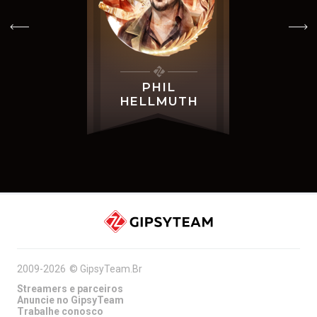
PHIL
HELLMUTH
2009-2026
©
GipsyTeam.Br
Streamers e parceiros
Anuncie no GipsyTeam
Trabalhe conosco