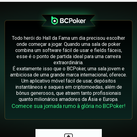
Todo herói do Hall da Fama um dia precisou escolher
onde começar a jogar. Quando uma sala de poker
combina um software fácil de usar e fields fáceis,
esse é o ponto de partida ideal para uma carreira
extraordinária.
É exatamente isso que o BCPoker, uma sala jovem e
ambiciosa de uma grande marca internacional, oferece.
Um aplicativo móvel fácil de usar, depósitos
instantâneos e saques em criptomoedas, além de
bônus generosos, que atraem tanto profissionais
quanto milionários amadores da Ásia e Europa.
Comece sua jornada rumo à glória no BCPoker!