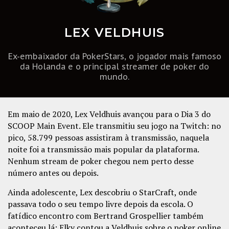
LEX VELDHUIS
Ex-embaixador da PokerStars, o jogador mais famoso
da Holanda e o principal streamer de poker do
mundo.
Em maio de 2020, Lex Veldhuis avançou para o Dia 3 do
SCOOP Main Event. Ele transmitiu seu jogo na Twitch: no
pico, 58.799 pessoas assistiram à transmissão, naquela
noite foi a transmissão mais popular da plataforma.
Nenhum stream de poker chegou nem perto desse
número antes ou depois.
Ainda adolescente, Lex descobriu o StarCraft, onde
passava todo o seu tempo livre depois da escola. O
fatídico encontro com Bertrand Grospellier também
aconteceu lá: Elky contou a Veldhuis sobre o poker online