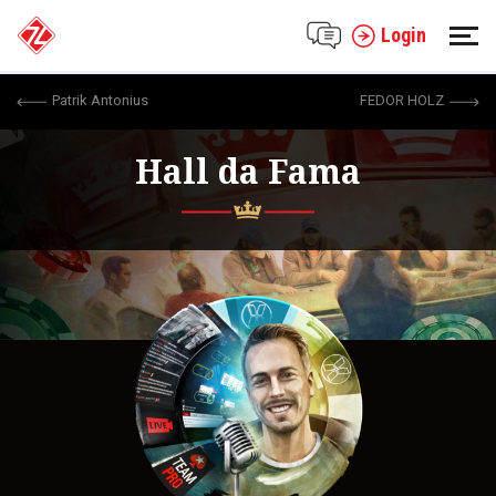
Login
Patrik Antonius
FEDOR HOLZ
Hall da Fama