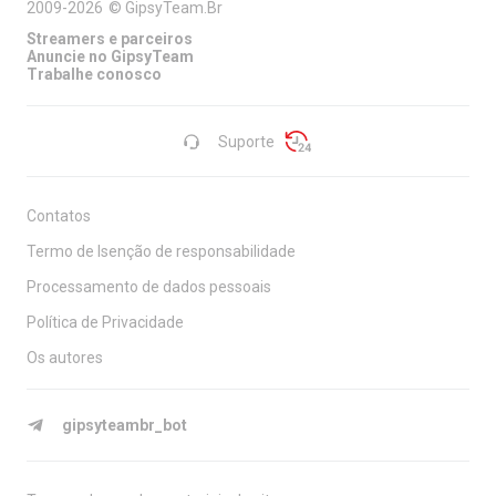
2009-2026
©
GipsyTeam.Br
Streamers e parceiros
Anuncie no GipsyTeam
Trabalhe conosco
Suporte
Contatos
Termo de Isenção de responsabilidade
Processamento de dados pessoais
Política de Privacidade
Os autores
gipsyteambr_bot