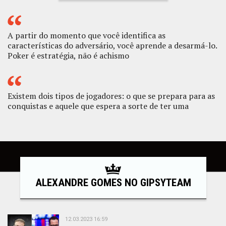
A partir do momento que você identifica as
características do adversário, você aprende a desarmá-lo.
Poker é estratégia, não é achismo
Existem dois tipos de jogadores: o que se prepara para as
conquistas e aquele que espera a sorte de ter uma
ALEXANDRE GOMES
NO GIPSYTEAM
12.03.2023 16:59