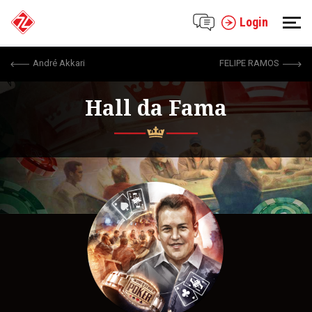
Login
André Akkari
FELIPE RAMOS
Hall da Fama