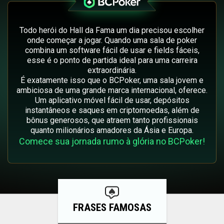
Todo herói do Hall da Fama um dia precisou escolher
onde começar a jogar. Quando uma sala de poker
combina um software fácil de usar e fields fáceis,
esse é o ponto de partida ideal para uma carreira
extraordinária.
É exatamente isso que o BCPoker, uma sala jovem e
ambiciosa de uma grande marca internacional, oferece.
Um aplicativo móvel fácil de usar, depósitos
instantâneos e saques em criptomoedas, além de
bônus generosos, que atraem tanto profissionais
quanto milionários amadores da Ásia e Europa.
Comece sua jornada rumo à glória no BCPoker!
FRASES FAMOSAS