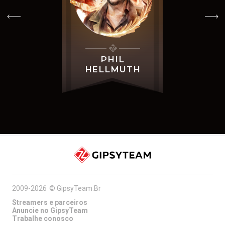
PHIL
HELLMUTH
2009-2026
©
GipsyTeam.Br
Streamers e parceiros
Anuncie no GipsyTeam
Trabalhe conosco