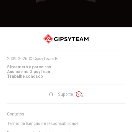
2009-2026
©
GipsyTeam.Br
Streamers e parceiros
Anuncie no GipsyTeam
Trabalhe conosco
Suporte
Contatos
Termo de Isenção de responsabilidade