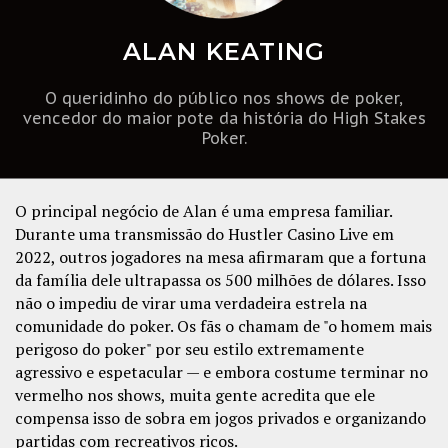
ALAN KEATING
O queridinho do público nos shows de poker,
vencedor do maior pote da história do High Stakes
Poker.
O principal negócio de Alan é uma empresa familiar.
Durante uma transmissão do Hustler Casino Live em
2022, outros jogadores na mesa afirmaram que a fortuna
da família dele ultrapassa os 500 milhões de dólares. Isso
não o impediu de virar uma verdadeira estrela na
comunidade do poker. Os fãs o chamam de "o homem mais
perigoso do poker" por seu estilo extremamente
agressivo e espetacular — e embora costume terminar no
vermelho nos shows, muita gente acredita que ele
compensa isso de sobra em jogos privados e organizando
partidas com recreativos ricos.