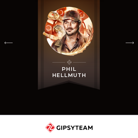
PHIL
HELLMUTH