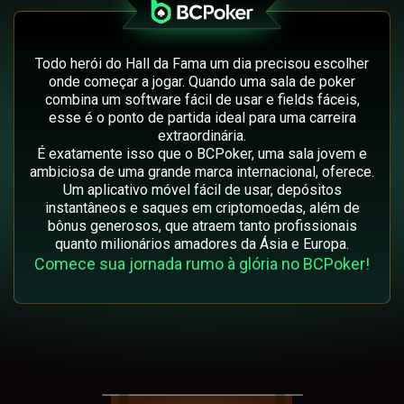
Todo herói do Hall da Fama um dia precisou escolher
onde começar a jogar. Quando uma sala de poker
combina um software fácil de usar e fields fáceis,
esse é o ponto de partida ideal para uma carreira
extraordinária.
É exatamente isso que o BCPoker, uma sala jovem e
ambiciosa de uma grande marca internacional, oferece.
Um aplicativo móvel fácil de usar, depósitos
instantâneos e saques em criptomoedas, além de
bônus generosos, que atraem tanto profissionais
quanto milionários amadores da Ásia e Europa.
Comece sua jornada rumo à glória no BCPoker!