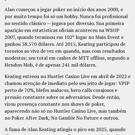
Alan começou a jogar poker no início dos anos 2000, e
por muito tempo foi só um hobby. Nunca foi profissional
no sentido clássico — jogava por diversão. Sua primeira
aparição em estatísticas oficiais aconteceu na WSOP
2007, quando terminou em 102º lugar no Main Event e
ganhou 58.570 dólares. Até 2015, Keating participou de
torneios ao vivo de vez em quando, mas com resultados
modestos; seu total em cashes de MTT offline, segundo a
Hendon Mob, é de apenas 241 mil dólares.
Keating estreou no Hustler Casino Live em abril de 2022 e
chamou atenção de imediato pelo seu jeito de jogar: VPIP
perto de 70%, blefes malucos, hero calls corajosos e
pressão constante sobre os adversários. Desde então,
virou presença constante nos shows de poker,
aparecendo não só no Hustler Casino Live, mas também
no Poker After Dark, No Gamble No Future e outros.
A fama de Alan Keating atingiu o pico em 2025, quando