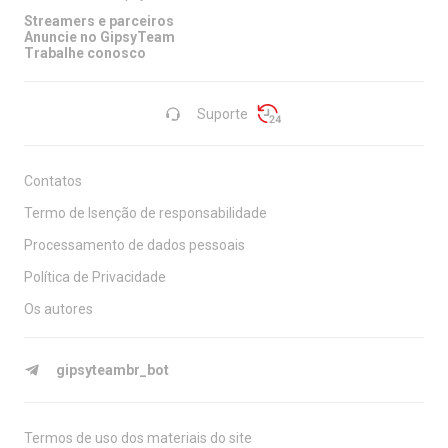
Streamers e parceiros
Anuncie no GipsyTeam
Trabalhe conosco
Suporte
Contatos
Termo de Isenção de responsabilidade
Processamento de dados pessoais
Política de Privacidade
Os autores
gipsyteambr_bot
Termos de uso dos materiais do site