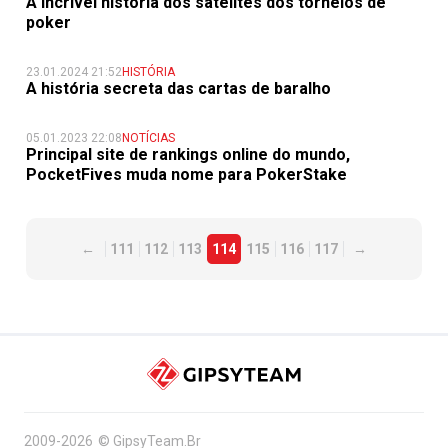
A incrível história dos satélites dos torneios de
poker
23.01.2024 21:52
HISTÓRIA
A história secreta das cartas de baralho
05.01.2023 22:08
NOTÍCIAS
Principal site de rankings online do mundo,
PocketFives muda nome para PokerStake
←
111
112
113
114
115
116
117
→
2009-2026
©
GipsyTeam.Br