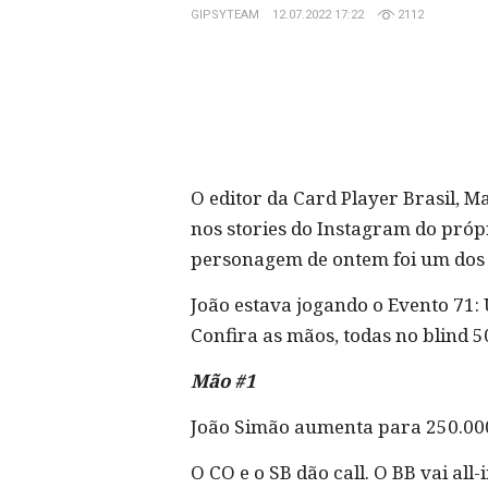
GIPSYTEAM
12.07.2022 17:22
2112
O editor da Card Player Brasil,
nos stories do Instagram do próp
personagem de ontem foi um dos 
João estava jogando o Evento 71:
Confira as mãos, todas no blind 
Mão #1
João Simão aumenta para 250.00
O CO e o SB dão call. O BB vai all