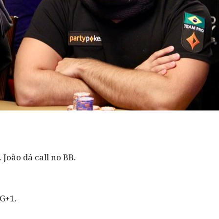
João dá call no BB.
G+1.