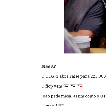
Mão #2
O UTG+1 abre raise para 225.000. 
O flop vem
João pede mesa, assim como o UT
O turn é