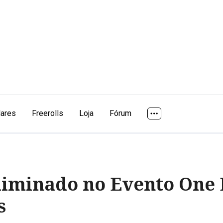
lares
Freerolls
Loja
Fórum
eliminado no Evento One
s