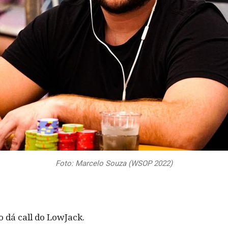
Foto: Marcelo Souza (WSOP 2022)
o dá call do LowJack.