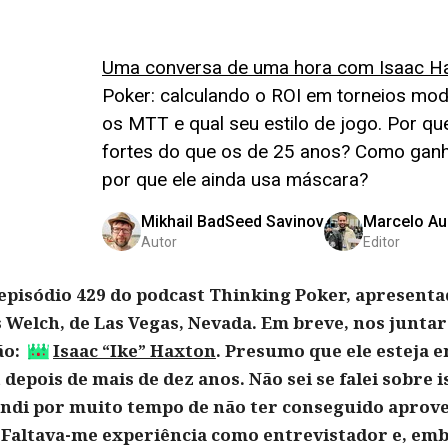
Uma conversa de uma hora com Isaac H
Poker: calculando o ROI em torneios mo
os MTT e qual seu estilo de jogo. Por q
fortes do que os de 25 anos? Como ganha
por que ele ainda usa máscara?
Mikhail BadSeed Savinov
Marcelo Au
Autor
Editor
pisódio 429 do podcast Thinking Poker, apresent
os Welch, de Las Vegas, Nevada. Em breve, nos jun
ão:
Isaac “Ike” Haxton
. Presumo que ele esteja e
depois de mais de dez anos. Não sei se falei sobre i
ndi por muito tempo de não ter conseguido aprov
 Faltava-me experiência como entrevistador e, em