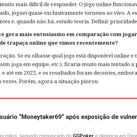
uito mais difícil de responder. O jogo online funcionav
ado, joguei quase exclusivamente torneios ao vivo. A esc
tes e, quando não há, estudo teoria. Definir prioridades
te gera mais entusiasmo em comparação com jogar
de trapaça online que vimos recentemente?
ração. Se eu olhasse qual jogo está disponível online e
ém joga em equipe, etc.), ficaria muito mais tentado a
 e até em 2022, e os resultados foram decentes, embor
vezes. Porém, agora a situação piorou.
uário “Moneytaker69” após exposição de vulner
 das mãos, segundo comunicado do
GGPoker
e denúncia em fóru