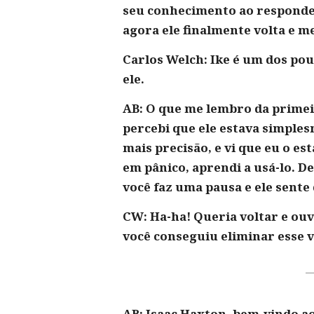
seu conhecimento ao responder
agora ele finalmente volta e 
Carlos Welch: Ike é um dos po
ele.
AB: O que me lembro da primei
percebi que ele estava simpl
mais precisão, e vi que eu o e
em pânico, aprendi a usá-lo. D
você faz uma pausa e ele sente
CW: Ha-ha! Queria voltar e ouv
você conseguiu eliminar esse 
AB: Isaac Haxton, bem-vindo ao