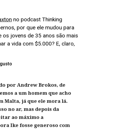
axton
no podcast Thinking
dernos, por que ele mudou para
ue os jovens de 35 anos são mais
r a vida com $5.000? E, claro,
gusto
ado por Andrew Brokos, de
taremos a um homem que acho
m Malta, já que ele mora lá.
sso no ar, mas depois da
eitar ao máximo a
bora Ike fosse generoso com