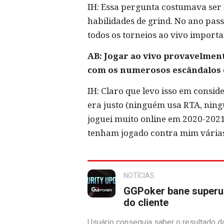
IH: Essa pergunta costumava ser m
habilidades de grind. No ano pass
todos os torneios ao vivo importan
AB: Jogar ao vivo provavelmen
com os numerosos escândalos 
IH: Claro que levo isso em conside
era justo (ninguém usa RTA, ningu
joguei muito online em 2020-2021
tenham jogado contra mim várias 
NOTÍCIAS
GGPoker bane superus
do cliente
Usuário conseguia saber o resultado