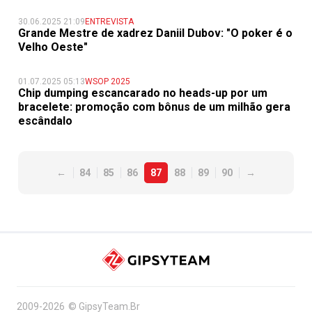
30.06.2025 21:09
ENTREVISTA
Grande Mestre de xadrez Daniil Dubov: "O poker é o
Velho Oeste"
01.07.2025 05:13
WSOP 2025
Chip dumping escancarado no heads-up por um
bracelete: promoção com bônus de um milhão gera
escândalo
←
84
85
86
87
88
89
90
→
2009-2026
©
GipsyTeam.Br