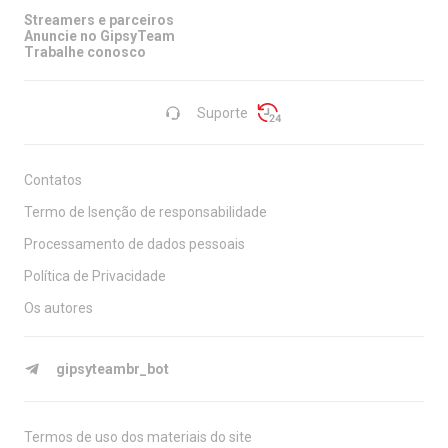
Streamers e parceiros
Anuncie no GipsyTeam
Trabalhe conosco
Suporte
Contatos
Termo de Isenção de responsabilidade
Processamento de dados pessoais
Política de Privacidade
Os autores
gipsyteambr_bot
Termos de uso dos materiais do site