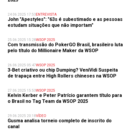
24.06.2025 17:53
ENTREVISTA
John "Apestyles": "63s é subestimado e as pessoas
estudam situações que não importam"
25.06.2025 15:28
WSOP 2025
Com transmissão do PokerGO Brasil, brasileiro luta
pelo título do Millionaire Maker da WSOP
26.06.2025 05:47
WSOP 2025
3-Bet criativo ou chip Dumping? VeniVidi Suspeita
de trapaça entre High Rollers chineses na WSOP
27.06.2025 15:53
WSOP 2025
Kelvin Kerber e Peter Patrício garantem título para
o Brasil no Tag Team da WSOP 2025
29.06.2025 20:18
VÍDEO
Gusma analisa torneio completo de inscrito do
canal