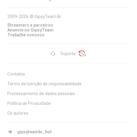
2009-2026
©
GipsyTeam.Br
Streamers e parceiros
Anuncie no GipsyTeam
Trabalhe conosco
Suporte
Contatos
Termo de Isenção de responsabilidade
Processamento de dados pessoais
Política de Privacidade
Os autores
gipsyteambr_bot