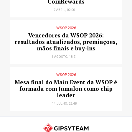
CoinRewards
7 ABRIL, 02:00
WSOP 2026
Vencedores da WSOP 2026:
resultados atualizados, premiações,
mãos finais e buy-ins
6 AGOSTO, 18:21
WSOP 2026
Mesa final do Main Event da WSOP é
formada com Jumalon como chip
leader
14 JULHO, 23:48