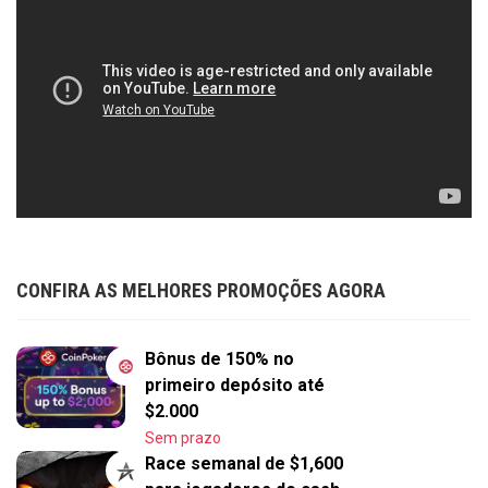
CONFIRA AS MELHORES PROMOÇÕES AGORA
Bônus de 150% no
primeiro depósito até
$2.000
Sem prazo
Race semanal de $1,600