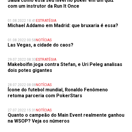
Saiba como está seu nível no poker em um quiz
com um instrutor da Run It Once
01.08.2022 18:41
ESTRATÉGIA
Michael Addamo em Madrid: que bruxaria é essa?
01.08.2022 00:58
NOTÍCIAS
Las Vegas, a cidade do caos?
29.07.2022 08:33
ESTRATÉGIA
Makeboifin joga contra Stefan, e Uri Peleg analisas
dois potes gigantes
28.07.2022 08:08
NOTÍCIAS
Ícone do futebol mundial, Ronaldo Fenômeno
retoma parceria com PokerStars
27.07.2022 15:31
NOTÍCIAS
Quanto o campeão do Main Event realmente ganhou
na WSOP? Veja os números