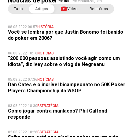
Notícias de poker
Por data
Por visualizações
Tudo
Artigos
Vídeo
Relatórios
08.08.2022 00:57
HISTÓRIA
Você se lembra por que Justin Bonomo foi banido
do poker em 2006?
06.08.2022 10:16
NOTÍCIAS
“200.000 pessoas assistindo você agir como um
idiota”, diz Ivey sobre o vlog de Negreanu
05.08.2022 07:36
NOTÍCIAS
Dan Cates e o incrível bicampeonato no 50K Poker
Players Championship da WSOP
03.08.2022 18:30
ESTRATÉGIA
Como jogar contra maníacos? Phil Galfond
responde
02.08.2022 18:26
ESTRATÉGIA