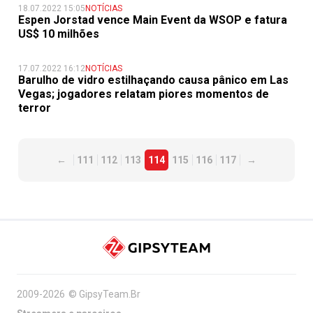
18.07.2022 15:05
NOTÍCIAS
Espen Jorstad vence Main Event da WSOP e fatura
US$ 10 milhões
17.07.2022 16:12
NOTÍCIAS
Barulho de vidro estilhaçando causa pânico em Las
Vegas; jogadores relatam piores momentos de
terror
←
111
112
113
114
115
116
117
→
2009-2026
©
GipsyTeam.Br