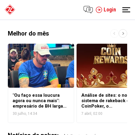
Login
Melhor do mês
Análise de sites: o novo
"Ou faço essa loucura
sistema de rakeback do
agora ou nunca mais":
CoinPoker, o
empresário de BH larga
CoinRewards
rotina por 90 dias para
30 julho, 14:34
7 abril, 02:00
viver de poker em Las
Vegas