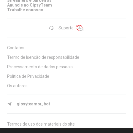
Streamers e parceiros
Anuncie no GipsyTeam
Trabalhe conosco
Suporte
Contatos
Termo de Isenção de responsabilidade
Processamento de dados pessoais
Política de Privacidade
Os autores
gipsyteambr_bot
Termos de uso dos materiais do site