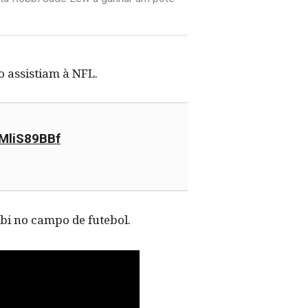
 assistiam à NFL.
xMliS89BBf
bbi no campo de futebol.