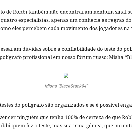
nto de Robbi também não encontraram nenhum sinal su
 quatro especialistas, apenas um conhecia as regras do
 como eles percebem cada movimento dos jogadores na 
ssaram dúvidas sobre a confiabilidade do teste do polí
lígrafo profissional em nosso fórum russo: Misha “B
Misha “BlackStack94”
tes do polígrafo são organizados e se é possível enga
onvencer ninguém que tenha 100% de certeza de que Rob
 Robbi quem fez o teste, mas sua irmã gêmea, que, no e