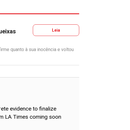
ueixas
Leia
rme quanto à sua inocência e voltou
te evidence to finalize
rom LA Times coming soon