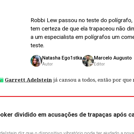
Robbi Lew passou no teste do polígrafo
tem certeza de que ela trapaceou não di
a um especialista em polígrafos um come
teste.
Natasha Ego1stka
Marcelo Augusto
Autor
Editor
Garrett Adelstein
já cansou a todos, então por qu
ker dividido em acusações de trapaças após cal
Adelstein diz que o dispositivo vibratório pode ter ajudado a no