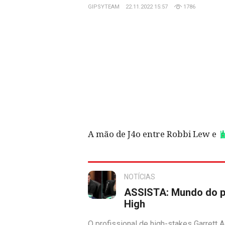
GIPSYTEAM
22.11.2022 15:57
1786
A mão de J4o entre Robbi Lew e
NOTÍCIAS
ASSISTA: Mundo do po
High
O profissional de high-stakes Garrett 