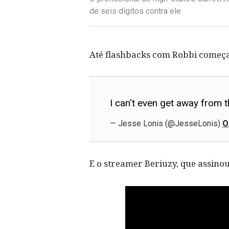
de seis dígitos contra ele
Até flashbacks com Robbi começa
I can't even get away from 
— Jesse Lonis (@JesseLonis)
O
E o streamer Beriuzy, que assin