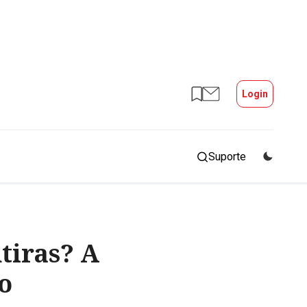
Login
Suporte
tiras? A
o