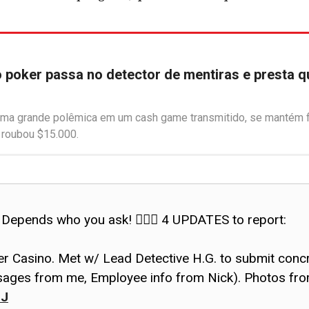
 poker passa no detector de mentiras e presta q
ma grande polêmica em um cash game transmitido, se mantém fi
 roubou $15.000.
 Depends who you ask! 🤷🏻‍♀️ 4 UPDATES to report:
r Casino. Met w/ Lead Detective H.G. to submit concre
essages from me, Employee info from Nick). Photos f
EJ