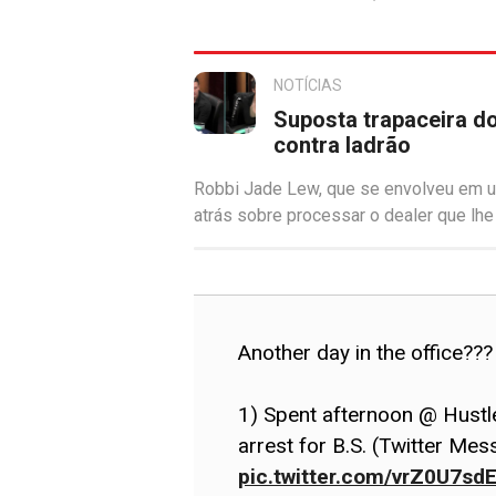
NOTÍCIAS
Suposta trapaceira do
contra ladrão
Robbi Jade Lew, que se envolveu em u
atrás sobre processar o dealer que lhe
Another day in the office???
1) Spent afternoon @ Hustle
arrest for B.S. (Twitter M
pic.twitter.com/vrZ0U7sd