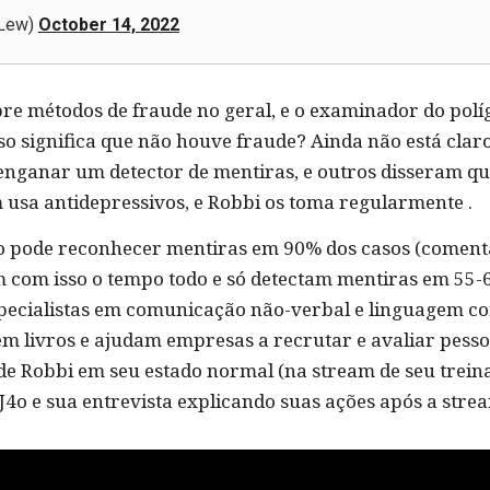
eLew)
October 14, 2022
re métodos de fraude no geral, e o examinador do pol
sso significa que não houve fraude? Ainda não está cla
 enganar um detector de mentiras, e outros disseram qu
usa antidepressivos, e Robbi os toma regularmente .
afo pode reconhecer mentiras em 90% dos casos (coment
m com isso o tempo todo e só detectam mentiras em 55
pecialistas em comunicação não-verbal e linguagem c
revem livros e ajudam empresas a recrutar e avaliar pes
 de Robbi em seu estado normal (na stream de seu trein
J4o e sua entrevista explicando suas ações após a stre