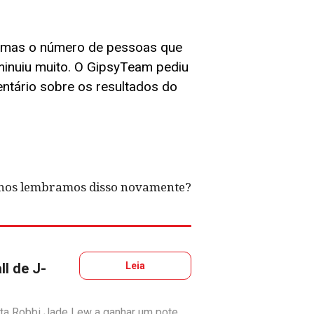
, mas o número de pessoas que
minuiu muito. O GipsyTeam pediu
ntário sobre os resultados do
e nos lembramos disso novamente?
l de J-
Leia
vata Robbi Jade Lew a ganhar um pote