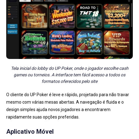
Tela inicial do lobby do UP Poker, onde o jogador escolhe cash
games ou torneios. A interface tem fácil acesso a todos os
formatos oferecidos pelo site
O cliente do UP Poker é leve e rápido, projetado para não travar
mesmo com várias mesas abertas. A navegação é fluida e o
design simples ajuda novos jogadores a encontrarem
rapidamente suas opções preferidas.
Aplicativo Móvel