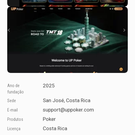
2025
Ano de
fundação
San José, Costa Rica
Sede
support@uppoker.com
E-mail
Poker
Produtos
Costa Rica
Licença