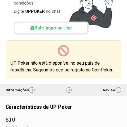
condições!
Digite
UPPOKER
no chat
Bate-papo on-line
UP Poker não está disponível no seu país de
residência. Sugerimos que se registe no CoinPoker.
Informações
Review
Características de UP Poker
$10