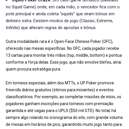
Squid Poker Craze:
Um cash game temático (baseado
no Squid Game) onde, em cada mão, o vencedor fica com o
pote principal e ainda coleta “squids” que viram bônus em
dinheiro extra. Existem modos de jogo (Classic, Extreme,
Infinite) que alteram regras de apostas e bônus.
Outra modalidade rara é o Open-Face Chinese Poker (OFC),
oferecido nas mesas específicas. No OFC, cada jogador recebe
13 cartas para montar três mãos (top, middle, bottom) e pontua
conforme a força delas. Esse jogo, que não envolve blefes, atrai
quem procura estratégia pura.
Em torneios especiais, além dos MTTs, o UP Poker promove
freerolls diários gratuitos (ótimos para iniciantes) e eventos
classificatórios. Por exemplo, ao completar missões de início, os
jogadores ganham inscrições para torneios com premiação
garantida e até vagas para o UPLS ($50 mil GTD). No total, há
sempre algo rolando no cronograma do site, com grande volume
de mesas em horários de pico, garantindo muito jogo tanto para