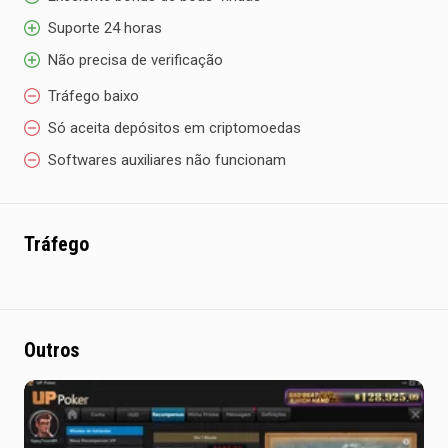
Suporte 24 horas
Não precisa de verificação
Tráfego baixo
Só aceita depósitos em criptomoedas
Softwares auxiliares não funcionam
Tráfego
Outros