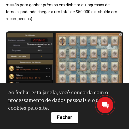
missão para ganhar prêmios em dinheiro ou ingressos de
torneio, podendo chegar a um total de $50.000 distribuído em
recompensas).
Ao fechar esta janela, você concorda com o
processamento de dados pessoais
e o uso de
cookies pelo site.
Missão de $288 (Starter Challenges) pode ser aceita logo ao
Fechar
entrar pela primeira vez no site