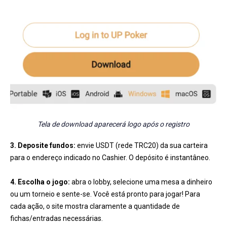
Tela de download aparecerá logo após o registro
3. Deposite fundos:
envie USDT (rede TRC20) da sua carteira
para o endereço indicado no Cashier. O depósito é instantâneo.
4. Escolha o jogo:
abra o lobby, selecione uma mesa a dinheiro
ou um torneio e sente-se. Você está pronto para jogar! Para
cada ação, o site mostra claramente a quantidade de
fichas/entradas necessárias.