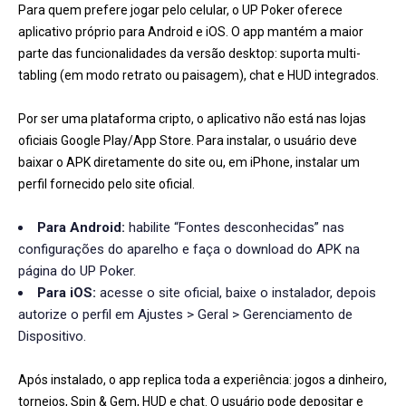
Para quem prefere jogar pelo celular, o UP Poker oferece
aplicativo próprio para Android e iOS. O app mantém a maior
parte das funcionalidades da versão desktop: suporta multi-
tabling (em modo retrato ou paisagem), chat e HUD integrados.
Por ser uma plataforma cripto, o aplicativo não está nas lojas
oficiais Google Play/App Store. Para instalar, o usuário deve
baixar o APK diretamente do site ou, em iPhone, instalar um
perfil fornecido pelo site oficial.
Para Android:
habilite “Fontes desconhecidas” nas
configurações do aparelho e faça o download do APK na
página do UP Poker.
Para iOS:
acesse o site oficial, baixe o instalador, depois
autorize o perfil em Ajustes > Geral > Gerenciamento de
Dispositivo.
Após instalado, o app replica toda a experiência: jogos a dinheiro,
torneios, Spin & Gem, HUD e chat. O usuário pode depositar e