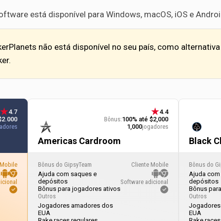
oftware está disponível para Windows, macOS, iOS e Androi
kerPlanets não está disponível no seu país, como alternat
er.
4.7
4.4
$2.000
Bônus:
100% até $2,000
adores
1,000
jogadores
Americas Cardroom
Black C
 Mobile
Bônus do GipsyTeam
Cliente Mobile
Bônus do G
Ajuda com saques e
Ajuda com
depósitos
depósitos
icional
Software adicional
Bônus para jogadores ativos
Bônus para
Outros
Outros
Jogadores amadores dos
Jogadores
EUA
EUA
Rake races regulares
Rake races