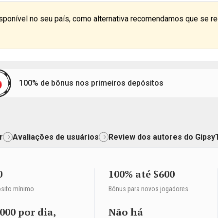
sponível no seu país, como alternativa recomendamos que se re
100% de bônus nos primeiros depósitos
r
Avaliações de usuários
Review
dos autores do Gips
0
100% até $600
sito mínimo
Bônus para novos jogadores
.000 por dia,
Não há