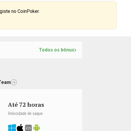
giste no CoinPoker.
Todos os bônus
yTeam
Até 72 horas
Velocidade de saque