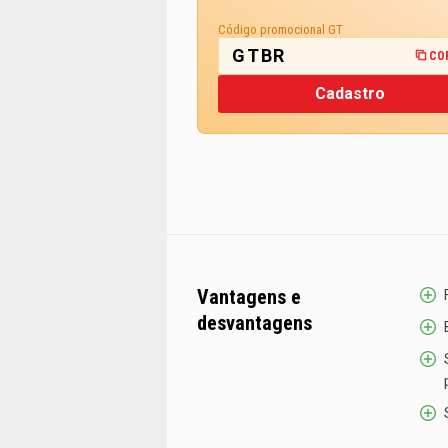
Código promocional GT
GTBR
CO
Cadastro
Vantagens e
desvantagens