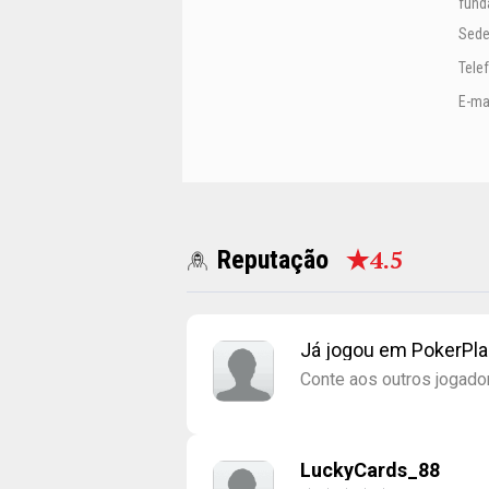
fund
Sed
Tele
E-ma
4.5
Reputação
Já jogou em PokerPl
Conte aos outros jogador
LuckyCards_88