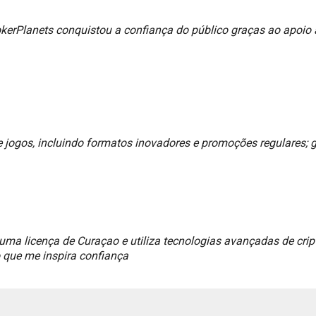
kerPlanets conquistou a confiança do público graças ao apoio 
jogos, incluindo formatos inovadores e promoções regulares; g
uma licença de Curaçao e utiliza tecnologias avançadas de crip
o que me inspira confiança