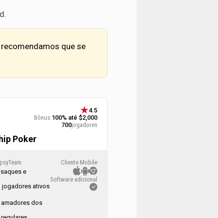
d.
iva recomendamos que se
4.5
Bônus:
100% até $2,000
700
jogadores
hip Poker
ipsyTeam
Cliente Mobile
 saques e
Software adicional
 jogadores ativos
 amadores dos
 regulares