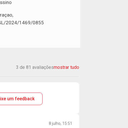
ssino
raçao,
L/2024/1469/0855
3 de 81 avaliações
mostrar tudo
ixe um feedback
8 julho, 15:51