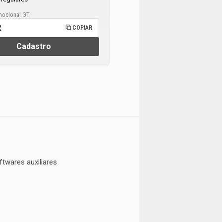
mocional GT
R
COPIAR
Cadastro
twares auxiliares