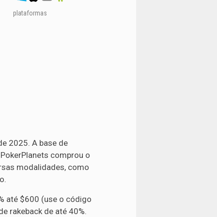
plataformas
de 2025. A base de
o PokerPlanets comprou o
versas modalidades, como
o.
 até $600 (use o código
de rakeback de até 40%.