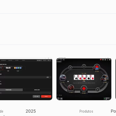
2025
Po
de
Produtos