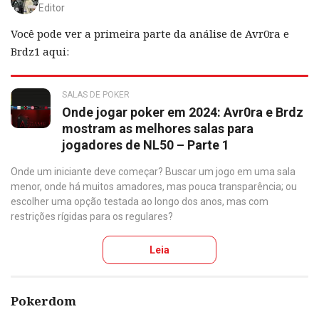
Editor
Você pode ver a primeira parte da análise de Avr0ra e
Brdz1 aqui:
SALAS DE POKER
Onde jogar poker em 2024: Avr0ra e Brdz
mostram as melhores salas para
jogadores de NL50 – Parte 1
Onde um iniciante deve começar? Buscar um jogo em uma sala
menor, onde há muitos amadores, mas pouca transparência; ou
escolher uma opção testada ao longo dos anos, mas com
restrições rígidas para os regulares?
Leia
Pokerdom