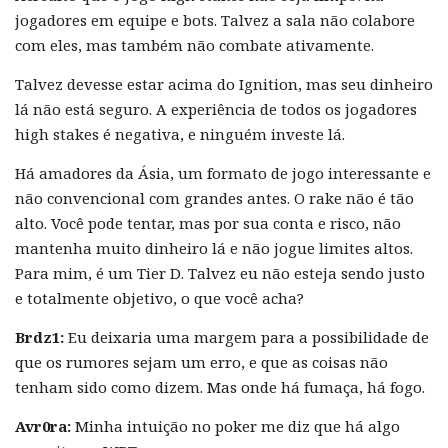
jogadores em equipe e bots. Talvez a sala não colabore
com eles, mas também não combate ativamente.
Talvez devesse estar acima do Ignition, mas seu dinheiro
lá não está seguro. A experiência de todos os jogadores
high stakes é negativa, e ninguém investe lá.
Há amadores da Ásia, um formato de jogo interessante e
não convencional com grandes antes. O rake não é tão
alto. Você pode tentar, mas por sua conta e risco, não
mantenha muito dinheiro lá e não jogue limites altos.
Para mim, é um Tier D. Talvez eu não esteja sendo justo
e totalmente objetivo, o que você acha?
Brdz1:
Eu deixaria uma margem para a possibilidade de
que os rumores sejam um erro, e que as coisas não
tenham sido como dizem. Mas onde há fumaça, há fogo.
Avr0ra:
Minha intuição no poker me diz que há algo