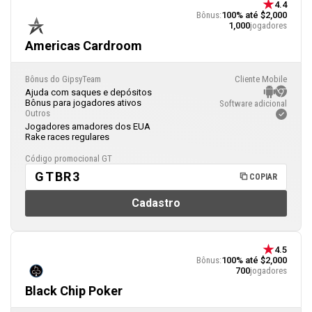
4.4
Bônus:
100% até $2,000
1,000
jogadores
Americas Cardroom
Bônus do GipsyTeam
Cliente Mobile
Ajuda com saques e depósitos
Bônus para jogadores ativos
Software adicional
Outros
Jogadores amadores dos EUA
Rake races regulares
Código promocional GT
GTBR3
COPIAR
Cadastro
4.5
Bônus:
100% até $2,000
700
jogadores
Black Chip Poker