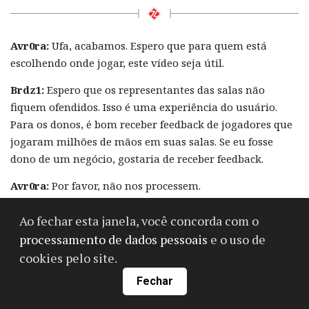
Avr0ra:
Ufa, acabamos. Espero que para quem está
escolhendo onde jogar, este vídeo seja útil.
Brdz1:
Espero que os representantes das salas não
fiquem ofendidos. Isso é uma experiência do usuário.
Para os donos, é bom receber feedback de jogadores que
jogaram milhões de mãos em suas salas. Se eu fosse
dono de um negócio, gostaria de receber feedback.
Avr0ra:
Por favor, não nos processem.
Classificação Final:
Ao fechar esta janela, você concorda com o
processamento de dados pessoais
e o uso de
cookies pelo site.
Fechar