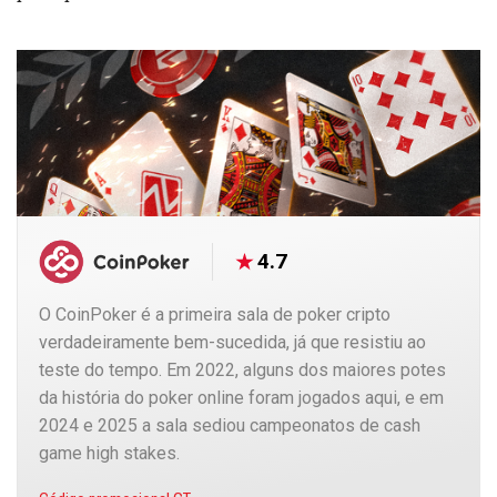
4.7
O CoinPoker é a primeira sala de poker cripto
verdadeiramente bem-sucedida, já que resistiu ao
teste do tempo. Em 2022, alguns dos maiores potes
da história do poker online foram jogados aqui, e em
2024 e 2025 a sala sediou campeonatos de cash
game high stakes.
Copiado