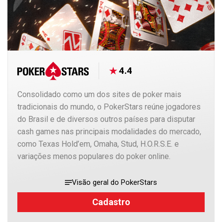
4.4
Consolidado como um dos sites de poker mais
tradicionais do mundo, o PokerStars reúne jogadores
do Brasil e de diversos outros países para disputar
cash games nas principais modalidades do mercado,
como Texas Hold’em, Omaha, Stud, H.O.R.S.E. e
variações menos populares do poker online.
Visão geral do PokerStars
Cadastro