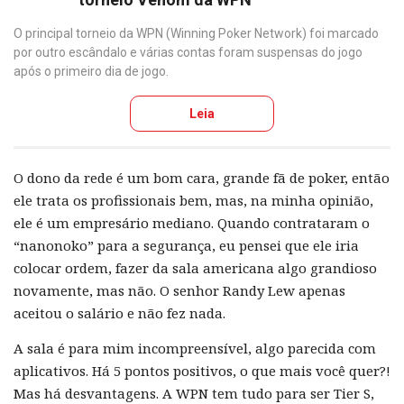
O principal torneio da WPN (Winning Poker Network) foi marcado
por outro escândalo e várias contas foram suspensas do jogo
após o primeiro dia de jogo.
Leia
O dono da rede é um bom cara, grande fã de poker, então
ele trata os profissionais bem, mas, na minha opinião,
ele é um empresário mediano. Quando contrataram o
“nanonoko” para a segurança, eu pensei que ele iria
colocar ordem, fazer da sala americana algo grandioso
novamente, mas não. O senhor Randy Lew apenas
aceitou o salário e não fez nada.
A sala é para mim incompreensível, algo parecida com
aplicativos. Há 5 pontos positivos, o que mais você quer?!
Mas há desvantagens. A WPN tem tudo para ser Tier S,