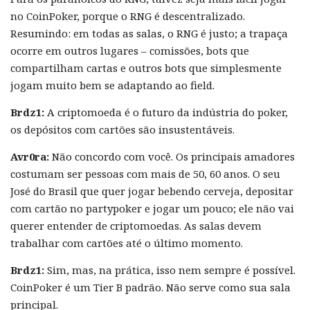
no CoinPoker, porque o RNG é descentralizado.
Resumindo: em todas as salas, o RNG é justo; a trapaça
ocorre em outros lugares – comissões, bots que
compartilham cartas e outros bots que simplesmente
jogam muito bem se adaptando ao field.
Brdz1:
A criptomoeda é o futuro da indústria do poker,
os depósitos com cartões são insustentáveis.
Avr0ra:
Não concordo com você. Os principais amadores
costumam ser pessoas com mais de 50, 60 anos. O seu
José do Brasil que quer jogar bebendo cerveja, depositar
com cartão no partypoker e jogar um pouco; ele não vai
querer entender de criptomoedas. As salas devem
trabalhar com cartões até o último momento.
Brdz1:
Sim, mas, na prática, isso nem sempre é possível.
CoinPoker é um Tier B padrão. Não serve como sua sala
principal.