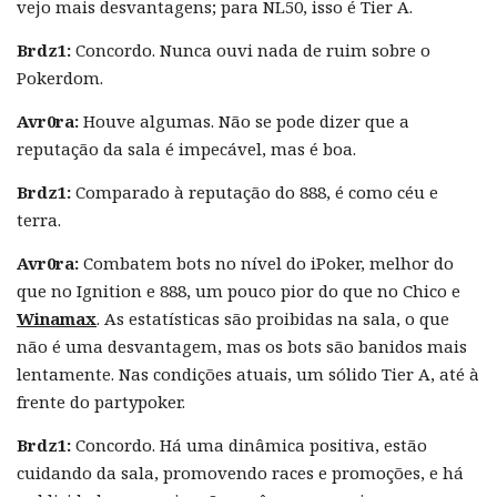
vejo mais desvantagens; para NL50, isso é Tier A.
Brdz1:
Concordo. Nunca ouvi nada de ruim sobre o
Pokerdom.
Avr0ra:
Houve algumas. Não se pode dizer que a
reputação da sala é impecável, mas é boa.
Brdz1:
Comparado à reputação do 888, é como céu e
terra.
Avr0ra:
Combatem bots no nível do iPoker, melhor do
que no Ignition e 888, um pouco pior do que no Chico e
Winamax
. As estatísticas são proibidas na sala, o que
não é uma desvantagem, mas os bots são banidos mais
lentamente. Nas condições atuais, um sólido Tier A, até à
frente do partypoker.
Brdz1:
Concordo. Há uma dinâmica positiva, estão
cuidando da sala, promovendo races e promoções, e há