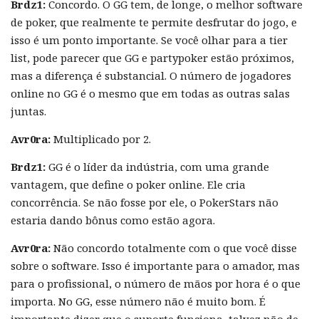
Brdz1:
Concordo. O GG tem, de longe, o melhor software
de poker, que realmente te permite desfrutar do jogo, e
isso é um ponto importante. Se você olhar para a tier
list, pode parecer que GG e partypoker estão próximos,
mas a diferença é substancial. O número de jogadores
online no GG é o mesmo que em todas as outras salas
juntas.
Avr0ra:
Multiplicado por 2.
Brdz1:
GG é o líder da indústria, com uma grande
vantagem, que define o poker online. Ele cria
concorrência. Se não fosse por ele, o PokerStars não
estaria dando bônus como estão agora.
Avr0ra:
Não concordo totalmente com o que você disse
sobre o software. Isso é importante para o amador, mas
para o profissional, o número de mãos por hora é o que
importa. No GG, esse número não é muito bom. É
importante dizer que o suporte funciona, talvez não de