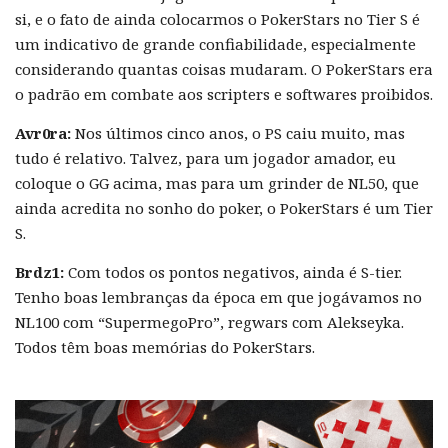
si, e o fato de ainda colocarmos o PokerStars no Tier S é
um indicativo de grande confiabilidade, especialmente
considerando quantas coisas mudaram. O PokerStars era
o padrão em combate aos scripters e softwares proibidos.
Avr0ra:
Nos últimos cinco anos, o PS caiu muito, mas
tudo é relativo. Talvez, para um jogador amador, eu
coloque o GG acima, mas para um grinder de NL50, que
ainda acredita no sonho do poker, o PokerStars é um Tier
S.
Brdz1:
Com todos os pontos negativos, ainda é S-tier.
Tenho boas lembranças da época em que jogávamos no
NL100 com “SupermegoPro”, regwars com Alekseyka.
Todos têm boas memórias do PokerStars.