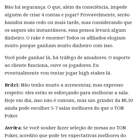
Não há segurança. O que, além da consciência, impede
alguém de criar 4 contas e jogar? Provavelmente, serão
banidos mais cedo ou mais tarde, mas considerando que
os saques são instantâneos, essa pessoa levará algum
dinheiro. O rake é enorme! Todos os afiliados elogiam
muito porque ganham muito dinheiro com isso.
Você pode ganhar lá, há tráfego de amadores. O suporte
ao cliente funciona, ouve os jogadores. Eu
eventualmente vou tentar jogar high stakes lá.
Brdz1:
Não tenho muito a acrescentar, mas expresso
respeito: eles estão se esforçando para melhorar a sala.
Hoje em dia, isso não é comum, mas um grinder da NL50
ainda pode escolher 5-7 salas melhores do que o TON
Poker.
Avr0ra:
Se você souber fazer seleção de mesas no TON
Poker, acredito que pode ter expectativas melhores do