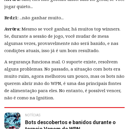
jogar quieto...
Brdz1:
...não ganhar muito...
Avr0ra:
Mesmo se você ganhar, há muitos top winners.
Se, durante a sessão de jogo, você mudar de mesa
algumas vezes, provavelmente não será banido, e nas
condições atuais, isso já é um bom resultado.
A segurança funciona mal. O suporte existe, resolvem
alguns problemas. No passado, a situação com bots era
muito ruim, agora melhorou um pouco, mas os bots não
querem abrir mão do WPN, é uma das principais fontes
de alimentação para eles. No entanto, é possível vencer,
não é como na Ignition.
NOTÍCIAS
Bots descobertos e banidos durante o
torneio Venom da WPN