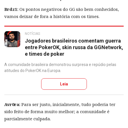
Brdz1:
Os pontos negativos do GG são bem conhecidos,
vamos deixar de fora a história com os times.
NOTÍCIAS
Jogadores brasileiros comentam guerra
entre PokerOK, skin russa da GGNetwork,
e times de poker
A comunidade brasileira demonstrou surpresa e repúdio pelas
atitudes do PokerOK na Europa.
Leia
Avr0ra:
Para ser justo, inicialmente, tudo poderia ter
sido feito de forma muito melhor; a comunidade é
parcialmente culpada.