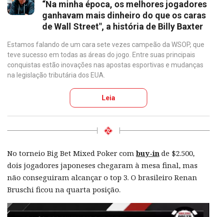
“Na minha época, os melhores jogadores
ganhavam mais dinheiro do que os caras
de Wall Street", a história de Billy Baxter
Estamos falando de um cara sete vezes campeão da WSOP, que
teve sucesso em todas as áreas do jogo. Entre suas principais
conquistas estão inovações nas apostas esportivas e mudanças
na legislação tributária dos EUA.
Leia
No torneio Big Bet Mixed Poker com
buy-in
de $2.500,
dois jogadores japoneses chegaram à mesa final, mas
não conseguiram alcançar o top 3. O brasileiro Renan
Bruschi ficou na quarta posição.