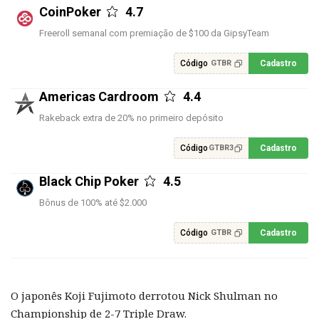
CoinPoker
4.7
Freeroll semanal com premiação de $100 da GipsyTeam
Código
Cadastro
GTBR
Americas Cardroom
4.4
Rakeback extra de 20% no primeiro depósito
Código
Cadastro
GTBR3
Black Chip Poker
4.5
Bônus de 100% até $2.000
Código
Cadastro
GTBR
O japonês Koji Fujimoto derrotou Nick Shulman no
Championship de 2-7 Triple Draw.