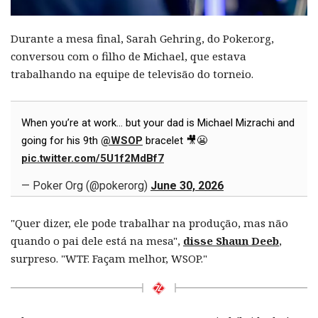
Durante a mesa final, Sarah Gehring, do Poker.org,
conversou com o filho de Michael, que estava
trabalhando na equipe de televisão do torneio.
When you’re at work… but your dad is Michael Mizrachi and
going for his 9th
@WSOP
bracelet 🎥😬
pic.twitter.com/5U1f2MdBf7
— Poker Org (@pokerorg)
June 30, 2026
"Quer dizer, ele pode trabalhar na produção, mas não
quando o pai dele está na mesa",
disse Shaun Deeb
,
surpreso. "WTF. Façam melhor, WSOP."