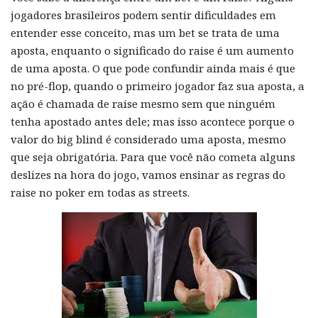
jogadores brasileiros podem sentir dificuldades em
entender esse conceito, mas um bet se trata de uma
aposta, enquanto o significado do raise é um aumento
de uma aposta. O que pode confundir ainda mais é que
no pré-flop, quando o primeiro jogador faz sua aposta, a
ação é chamada de raise mesmo sem que ninguém
tenha apostado antes dele; mas isso acontece porque o
valor do big blind é considerado uma aposta, mesmo
que seja obrigatória. Para que você não cometa alguns
deslizes na hora do jogo, vamos ensinar as regras do
raise no poker em todas as streets.