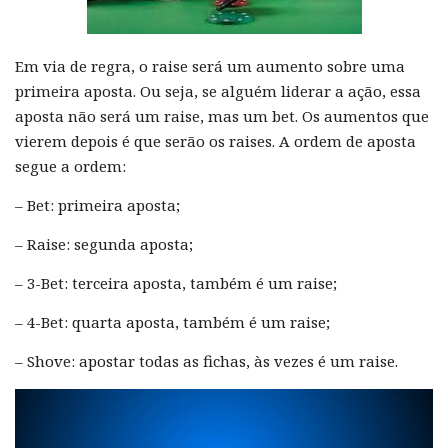
Em via de regra, o raise será um aumento sobre uma
primeira aposta. Ou seja, se alguém liderar a ação, essa
aposta não será um raise, mas um bet. Os aumentos que
vierem depois é que serão os raises. A ordem de aposta
segue a ordem:
– Bet: primeira aposta;
– Raise: segunda aposta;
– 3-Bet: terceira aposta, também é um raise;
– 4-Bet: quarta aposta, também é um raise;
– Shove: apostar todas as fichas, às vezes é um raise.