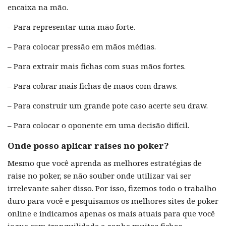
encaixa na mão.
– Para representar uma mão forte.
– Para colocar pressão em mãos médias.
– Para extrair mais fichas com suas mãos fortes.
– Para cobrar mais fichas de mãos com draws.
– Para construir um grande pote caso acerte seu draw.
– Para colocar o oponente em uma decisão difícil.
Onde posso aplicar raises no poker?
Mesmo que você aprenda as melhores estratégias de
raise no poker, se não souber onde utilizar vai ser
irrelevante saber disso. Por isso, fizemos todo o trabalho
duro para você e pesquisamos os melhores sites de poker
online e indicamos apenas os mais atuais para que você