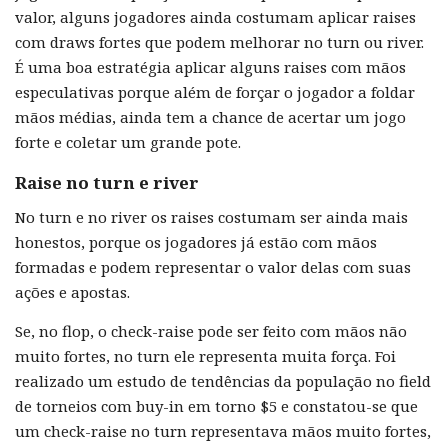
valor, alguns jogadores ainda costumam aplicar raises
com draws fortes que podem melhorar no turn ou river.
É uma boa estratégia aplicar alguns raises com mãos
especulativas porque além de forçar o jogador a foldar
mãos médias, ainda tem a chance de acertar um jogo
forte e coletar um grande pote.
Raise no turn e river
No turn e no river os raises costumam ser ainda mais
honestos, porque os jogadores já estão com mãos
formadas e podem representar o valor delas com suas
ações e apostas.
Se, no flop, o check-raise pode ser feito com mãos não
muito fortes, no turn ele representa muita força. Foi
realizado um estudo de tendências da população no field
de torneios com buy-in em torno $5 e constatou-se que
um check-raise no turn representava mãos muito fortes,