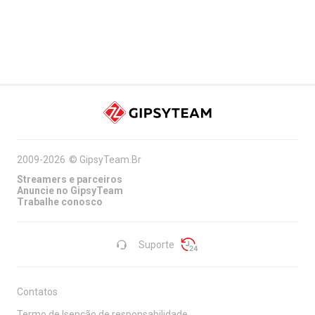
2009-2026
©
GipsyTeam.Br
Streamers e parceiros
Anuncie no GipsyTeam
Trabalhe conosco
Suporte
Contatos
Termo de Isenção de responsabilidade