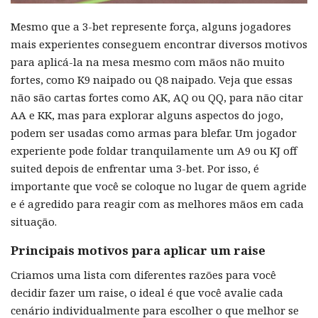
Mesmo que a 3-bet represente força, alguns jogadores
mais experientes conseguem encontrar diversos motivos
para aplicá-la na mesa mesmo com mãos não muito
fortes, como K9 naipado ou Q8 naipado. Veja que essas
não são cartas fortes como AK, AQ ou QQ, para não citar
AA e KK, mas para explorar alguns aspectos do jogo,
podem ser usadas como armas para blefar. Um jogador
experiente pode foldar tranquilamente um A9 ou KJ off
suited depois de enfrentar uma 3-bet. Por isso, é
importante que você se coloque no lugar de quem agride
e é agredido para reagir com as melhores mãos em cada
situação.
Principais motivos para aplicar um raise
Criamos uma lista com diferentes razões para você
decidir fazer um raise, o ideal é que você avalie cada
cenário individualmente para escolher o que melhor se