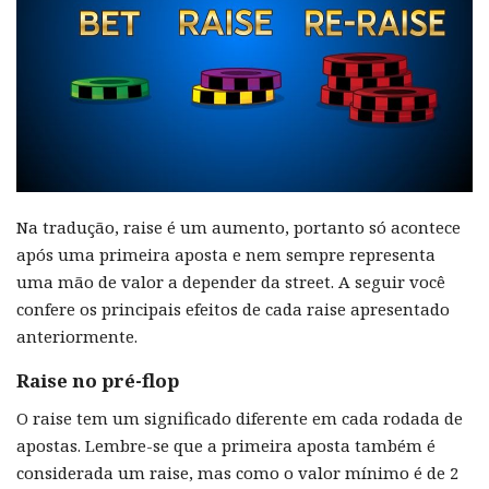
Na tradução, raise é um aumento, portanto só acontece
após uma primeira aposta e nem sempre representa
uma mão de valor a depender da street. A seguir você
confere os principais efeitos de cada raise apresentado
anteriormente.
Raise no pré-flop
O raise tem um significado diferente em cada rodada de
apostas. Lembre-se que a primeira aposta também é
considerada um raise, mas como o valor mínimo é de 2