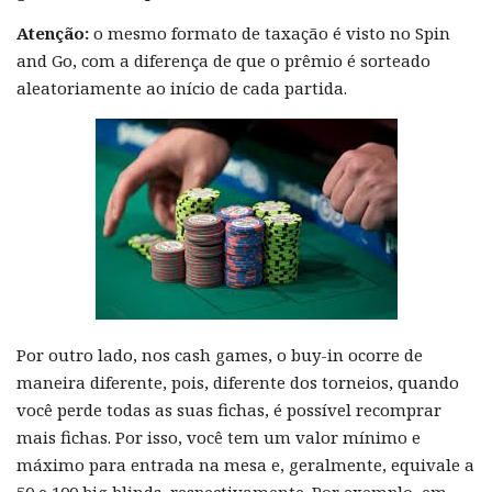
Atenção:
o mesmo formato de taxação é visto no Spin
and Go, com a diferença de que o prêmio é sorteado
aleatoriamente ao início de cada partida.
Por outro lado, nos cash games, o buy-in ocorre de
maneira diferente, pois, diferente dos torneios, quando
você perde todas as suas fichas, é possível recomprar
mais fichas. Por isso, você tem um valor mínimo e
máximo para entrada na mesa e, geralmente, equivale a