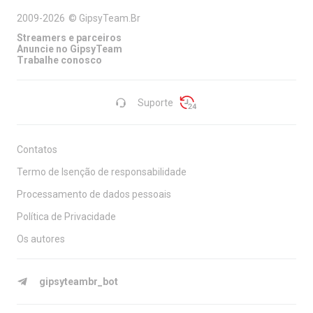
2009-2026
©
GipsyTeam.Br
Streamers e parceiros
Anuncie no GipsyTeam
Trabalhe conosco
Suporte
Contatos
Termo de Isenção de responsabilidade
Processamento de dados pessoais
Política de Privacidade
Os autores
gipsyteambr_bot