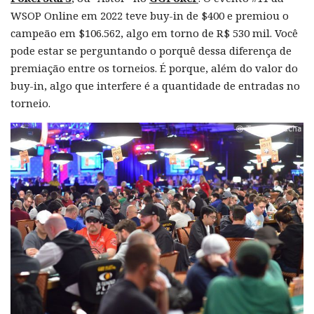
WSOP Online em 2022 teve buy-in de $400 e premiou o
campeão em $106.562, algo em torno de R$ 530 mil. Você
pode estar se perguntando o porquê dessa diferença de
premiação entre os torneios. É porque, além do valor do
buy-in, algo que interfere é a quantidade de entradas no
torneio.