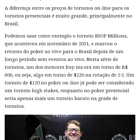
A diferença entre os preços de torneios on-line para os
torneios presenciais é muito grande, principalmente no
Brasil.
Podemos usar como exemplo o torneio BSOP Millions,
que aconteceu em novembro de 2021, e marcou o
retorno do poker ao vivo para o Brasil depois de um
longo período sem eventos ao vivo. Nesta série de
torneios, um dos menores buy-ins era em torno de R$
600, ou seja, algo em torno de $120 na cotação de 5:1. Um
torneio de $120 no poker on-line já pode ser considerado
um torneio high stakes, enquanto no poker presencial
seria apenas mais um torneio barato na grade de
torneios.