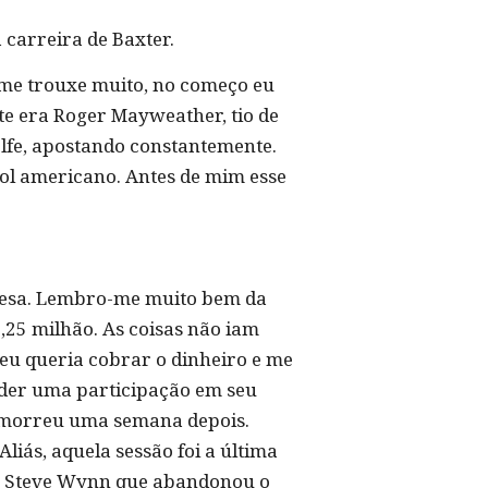
carreira de Baxter.
e me trouxe muito, no começo eu
nte era Roger Mayweather, tio de
olfe, apostando constantemente.
bol americano. Antes de mim esse
 mesa. Lembro-me muito bem da
1,25 milhão. As coisas não iam
 eu queria cobrar o dinheiro e me
nder uma participação em seu
s morreu uma semana depois.
iás, aquela sessão foi a última
de Steve Wynn que abandonou o