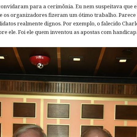
convidaram para a cerimônia. Eu nem suspeitava que e
e os organizadores fizeram um ótimo trabalho. Parece 
didatos realmente dignos. Por exemplo, o falecido Char
re ele. Foi ele quem inventou as apostas com handicap