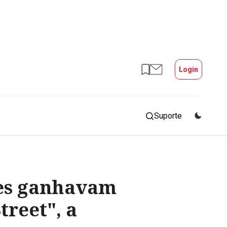
Login
Suporte
res ganhavam
treet", a