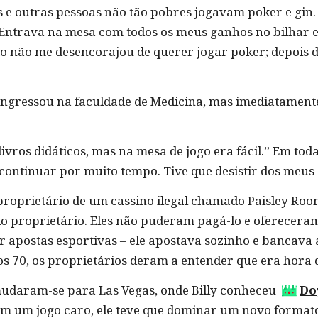
 e outras pessoas não tão pobres jogavam poker e gin.
. Entrava na mesa com todos os meus ganhos no bilhar e,
sto não me desencorajou de querer jogar poker; depois 
 ingressou na faculdade de Medicina, mas imediatamen
vros didáticos, mas na mesa de jogo era fácil.” Em tod
 continuar por muito tempo. Tive que desistir dos meus 
proprietário de um cassino ilegal chamado Paisley Roo
do proprietário. Eles não puderam pagá-lo e oferecera
or apostas esportivas – ele apostava sozinho e bancava a
os 70, os proprietários deram a entender que era hora 
 mudaram-se para Las Vegas, onde Billy conheceu
Do
Em um jogo caro, ele teve que dominar um novo formato d