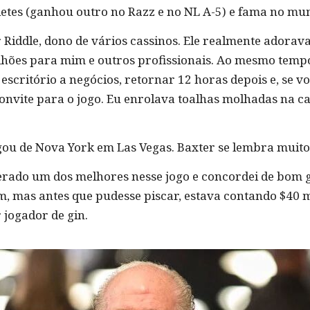
eletes (ganhou outro no Razz e no NL A-5) e fama no mu
 Riddle, dono de vários cassinos. Ele realmente adorav
lhões para mim e outros profissionais. Ao mesmo tempo
u escritório a negócios, retornar 12 horas depois e, se 
onvite para o jogo. Eu enrolava toalhas molhadas na 
u de Nova York em Las Vegas. Baxter se lembra muito
iderado um dos melhores nesse jogo e concordei de bom g
m, mas antes que pudesse piscar, estava contando $40 m
jogador de gin.