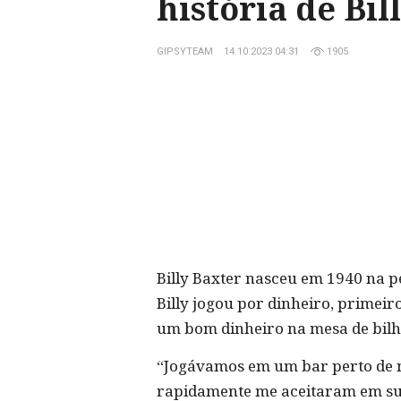
história de Bil
GIPSYTEAM
14.10.2023 04:31
1905
Billy Baxter nasceu em 1940 na pe
Billy jogou por dinheiro, primei
um bom dinheiro na mesa de bilh
“Jogávamos em um bar perto de no
rapidamente me aceitaram em su