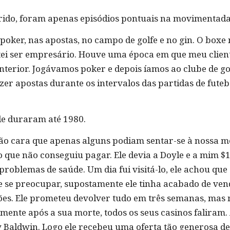
ido, foram apenas episódios pontuais na movimentada 
 poker, nas apostas, no campo de golfe e no gin. O box
tentei ser empresário. Houve uma época em que meu clie
anterior. Jogávamos poker e depois íamos ao clube de g
zer apostas durante os intervalos das partidas de fute
le duraram até 1980.
tão cara que apenas alguns podiam sentar-se à nossa
o que não conseguiu pagar. Ele devia a Doyle e a mim $
problemas de saúde. Um dia fui visitá-lo, ele achou que
e se preocupar, supostamente ele tinha acabado de ve
hões. Ele prometeu devolver tudo em três semanas, ma
te após a sua morte, todos os seus casinos faliram. Al
by Baldwin. Logo ele recebeu uma oferta tão generosa 