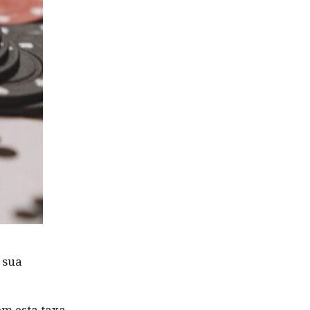
 sua
em esta taxa