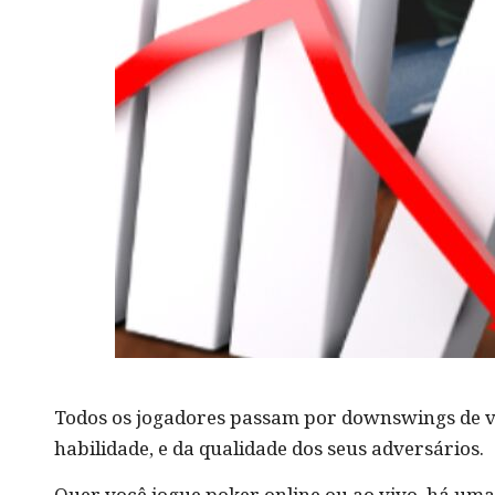
Todos os jogadores passam por downswings de v
habilidade, e da qualidade dos seus adversários.
Quer você jogue poker online ou ao vivo, há uma