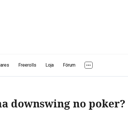
lares
Freerolls
Loja
Fórum
uma downswing no poker?