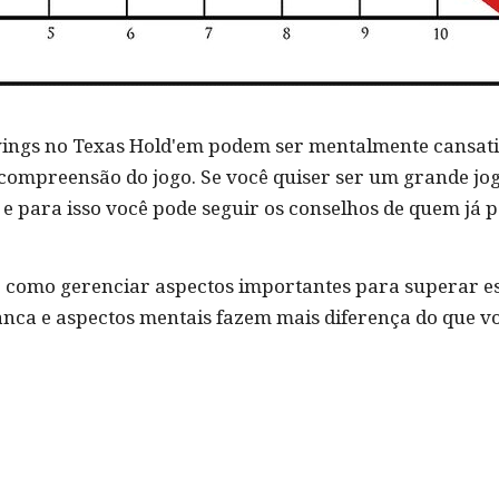
wings no Texas Hold'em podem ser mentalmente cansat
te compreensão do jogo. Se você quiser ser um grande jo
 e para isso você pode seguir os conselhos de quem já p
 como gerenciar aspectos importantes para superar es
banca e aspectos mentais fazem mais diferença do que v