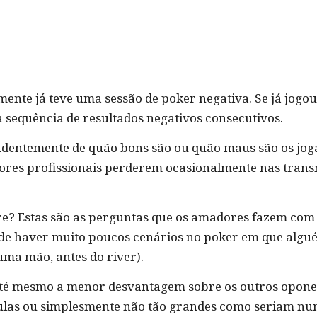
mente já teve uma sessão de poker negativa. Se já jogo
a sequência de resultados negativos consecutivos.
ndentemente de quão bons são ou quão maus são os jog
hores profissionais perderem ocasionalmente nas trans
e? Estas são as perguntas que os amadores fazem com 
o de haver muito poucos cenários no poker em que alg
ma mão, antes do river).
té mesmo a menor desvantagem sobre os outros opone
culas ou simplesmente não tão grandes como seriam nu