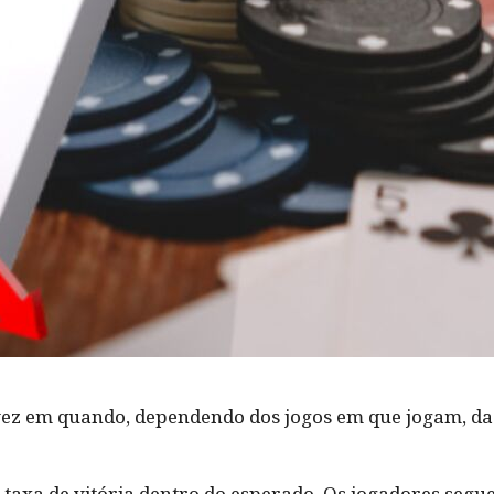
ez em quando, dependendo dos jogos em que jogam, da
 taxa de vitória dentro do esperado. Os jogadores segu