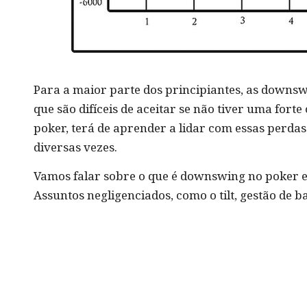
Para a maior parte dos principiantes, as downs
que são difíceis de aceitar se não tiver uma for
poker, terá de aprender a lidar com essas perdas
diversas vezes.
Vamos falar sobre o que é downswing no poker e
Assuntos negligenciados, como o tilt, gestão de 