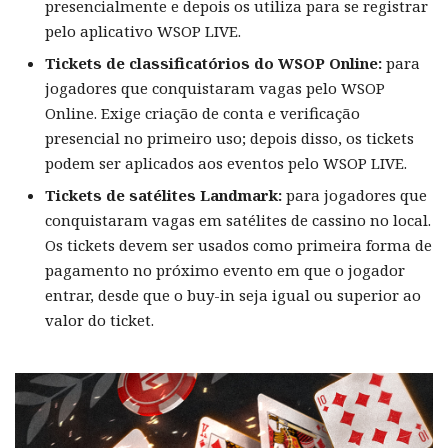
presencialmente e depois os utiliza para se registrar
pelo aplicativo WSOP LIVE.
Tickets de classificatórios do WSOP Online:
para
jogadores que conquistaram vagas pelo WSOP
Online. Exige criação de conta e verificação
presencial no primeiro uso; depois disso, os tickets
podem ser aplicados aos eventos pelo WSOP LIVE.
Tickets de satélites Landmark:
para jogadores que
conquistaram vagas em satélites de cassino no local.
Os tickets devem ser usados como primeira forma de
pagamento no próximo evento em que o jogador
entrar, desde que o buy-in seja igual ou superior ao
valor do ticket.