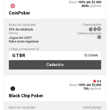
Bônus:
150% até $2.000
4500
jogadores
CoinPoker
Bônus do GipsyTeam
Cliente Mobile
33% de rakeback
Outros
Software adicional
Jogue em USDT
Rake races regulares
Código promocional GT
GTBR
COPIAR
Cadastro
4.5
Bônus:
100% até $2,000
700
jogadores
Black Chip Poker
Bônus do GipsyTeam
Cliente Mobile