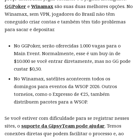
GGPoker
e
Winamax
são suas duas melhores opções. No
Winamax, sem VPN, jogadores do Brasil não têm
coneguido criar contas e também têm tido problemas
para sacar e depositar.
No GGPoker, serão oferecidas 1.000 vagas para o
Main Event. Normalmente, esse é um buy-in de
$10.000 se você entrar diretamente, mas no GG pode
custar $0,50.
No Winamax, satélites acontecem todos os
domingos para eventos da WSOP 2026. Outros
torneios, como o Expresso de €25, também
distribuem pacotes para a WSOP.
Se você estiver com dificuldade para se registrar nesses
sites, o
suporte da GipsyTeam pode ajudar
. Temos
conexões diretas que podem facilitar o processo e, ao