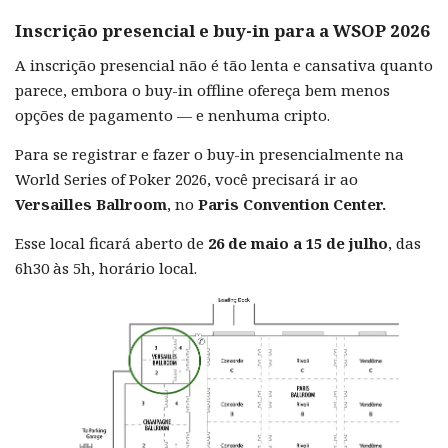
Inscrição presencial e buy-in para a WSOP 2026
A inscrição presencial não é tão lenta e cansativa quanto
parece, embora o buy-in offline ofereça bem menos
opções de pagamento — e nenhuma cripto.
Para se registrar e fazer o buy-in presencialmente na
World Series of Poker 2026, você precisará ir ao
Versailles Ballroom
, no
Paris Convention Center.
Esse local ficará aberto de
26 de maio a 15 de julho
, das
6h30 às 5h, horário local.