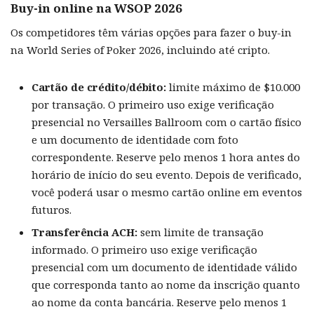
Buy-in online na WSOP 2026
Os competidores têm várias opções para fazer o buy-in
na World Series of Poker 2026, incluindo até cripto.
Cartão de crédito/débito:
limite máximo de $10.000
por transação. O primeiro uso exige verificação
presencial no Versailles Ballroom com o cartão físico
e um documento de identidade com foto
correspondente. Reserve pelo menos 1 hora antes do
horário de início do seu evento. Depois de verificado,
você poderá usar o mesmo cartão online em eventos
futuros.
Transferência ACH:
sem limite de transação
informado. O primeiro uso exige verificação
presencial com um documento de identidade válido
que corresponda tanto ao nome da inscrição quanto
ao nome da conta bancária. Reserve pelo menos 1