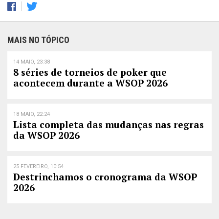
MAIS NO TÓPICO
14 MAIO, 23:38
8 séries de torneios de poker que
acontecem durante a WSOP 2026
18 MAIO, 22:24
Lista completa das mudanças nas regras
da WSOP 2026
25 FEVEREIRO, 10:54
Destrinchamos o cronograma da WSOP
2026