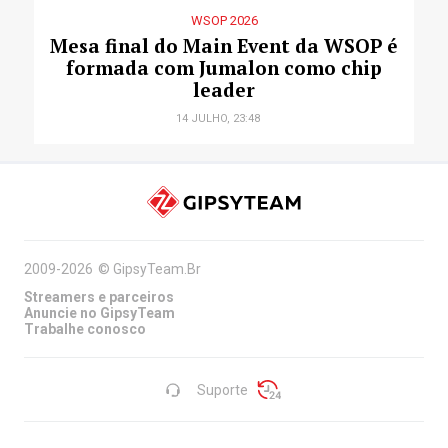
WSOP 2026
Mesa final do Main Event da WSOP é
formada com Jumalon como chip
leader
14 JULHO, 23:48
2009-2026
©
GipsyTeam.Br
Streamers e parceiros
Anuncie no GipsyTeam
Trabalhe conosco
Suporte