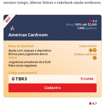
mesmo tempo, liberar bônus e rakeback ainda melhores.
4.4
Bônus:
100% até $2,000
1,000
jogadores
Americas Cardroom
Bônus do GipsyTeam
Cliente Mobile
Ajuda com saques e depósitos
Bônus para jogadores ativos
Software adicional
Outros
Jogadores amadores dos EUA
Rake races regulares
Código promocional GT
GTBR3
COPIAR
Cadastro
4.7