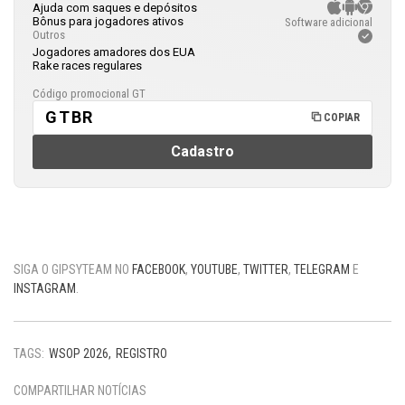
Ajuda com saques e depósitos
Bônus para jogadores ativos
Software adicional
Outros
Jogadores amadores dos EUA
Rake races regulares
Código promocional GT
GTBR
COPIAR
Cadastro
SIGA O GIPSYTEAM NO
FACEBOOK
,
YOUTUBE
,
TWITTER
,
TELEGRAM
E
INSTAGRAM
.
TAGS:
WSOP 2026
REGISTRO
COMPARTILHAR NOTÍCIAS