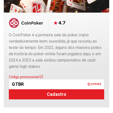
4.7
O CoinPoker é a primeira sala de poker cripto
verdadeiramente bem-sucedida, já que resistiu ao
teste do tempo. Em 2022, alguns dos maiores potes
da história do poker online foram jogados aqui, e em
2024 e 2025 a sala sediou campeonatos de cash
game high stakes.
Copiado
Código promocional GT
GTBR
COPIAR
Cadastro