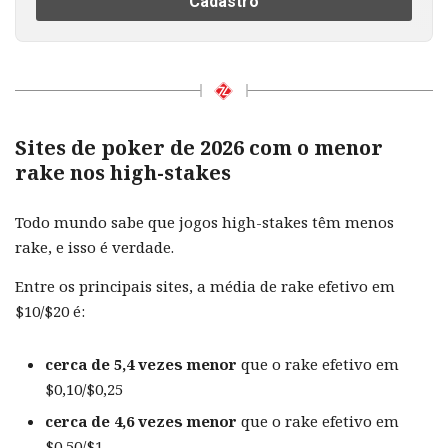
Cadastro
Sites de poker de 2026 com o menor
rake nos high-stakes
Todo mundo sabe que jogos high-stakes têm menos
rake, e isso é verdade.
Entre os principais sites, a média de rake efetivo em
$10/$20 é:
cerca de 5,4 vezes menor
que o rake efetivo em
$0,10/$0,25
cerca de 4,6 vezes menor
que o rake efetivo em
$0,50/$1