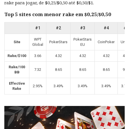
rake para jogar, de $0,25/$0,50 até $0,50/$1.
Top 5 sites com menor rake em $0,25/$0,50
#1
#2
#3
#4
#5
WPT
PokerStars
Site
PokerStars
CoinPoker
Unib
Global
EU
Rake/$100
3.66
4.32
4.32
4.32
4.6
Rake/100
7.32
8.65
8.65
8.65
9.2
BB
Effective
2.95%
3.49%
3.49%
3.49%
3.7
Rake