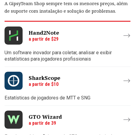
A GipsyTeam Shop sempre tem os menores preços, além
de suporte com instalação e solução de problemas.
Hand2Note
a partir de $29
Um software inovador para coletar, analisar e exibir
estatísticas para jogadores profissionais
SharkScope
a partir de $10
Estatísticas de jogadores de MTT e SNG
GTO Wizard
a partir de 39