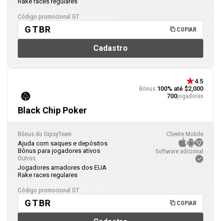
Rake races regulares
Código promocional GT
GTBR
COPIAR
Cadastro
4.5
Bônus:
100% até $2,000
700
jogadores
Black Chip Poker
Bônus do GipsyTeam
Cliente Mobile
Ajuda com saques e depósitos
Bônus para jogadores ativos
Software adicional
Outros
Jogadores amadores dos EUA
Rake races regulares
Código promocional GT
GTBR
COPIAR