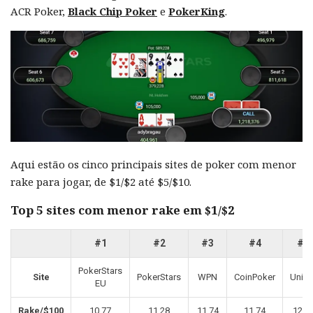
ACR Poker,
Black Chip Poker
e
PokerKing
.
Aqui estão os cinco principais sites de poker com menor
rake para jogar, de $1/$2 até $5/$10.
Top 5 sites com menor rake em $1/$2
#1
#2
#3
#4
#5
PokerStars
Site
PokerStars
WPN
CoinPoker
Unibe
EU
Rake/$100
10.77
11.28
11.74
11.74
12.9