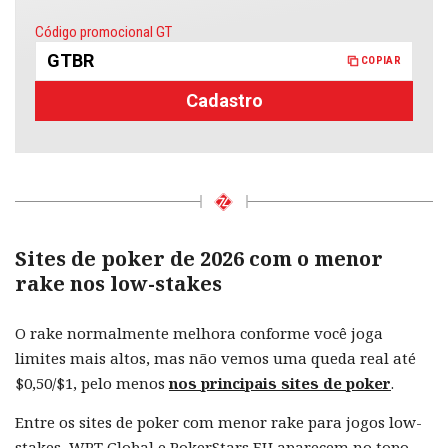
Copiado
Código promocional GT
GTBR
COPIAR
Cadastro
Sites de poker de 2026 com o menor
rake nos low-stakes
O rake normalmente melhora conforme você joga
limites mais altos, mas não vemos uma queda real até
$0,50/$1, pelo menos
nos principais sites de poker
.
Entre os sites de poker com menor rake para jogos low-
stakes, WPT Global e PokerStars EU aparecem no topo,