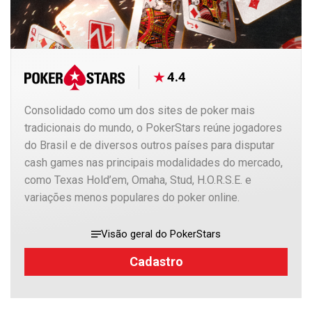
4.4
Consolidado como um dos sites de poker mais
tradicionais do mundo, o PokerStars reúne jogadores
do Brasil e de diversos outros países para disputar
cash games nas principais modalidades do mercado,
como Texas Hold’em, Omaha, Stud, H.O.R.S.E. e
variações menos populares do poker online.
Visão geral do PokerStars
Cadastro