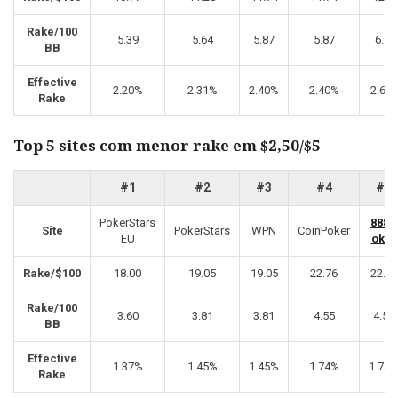
Rake/100
5.39
5.64
5.87
5.87
6.46
BB
Effective
2.20%
2.31%
2.40%
2.40%
2.64
Rake
Top 5 sites com menor rake em $2,50/$5
#1
#2
#3
#4
#5
PokerStars
888P
Site
PokerStars
WPN
CoinPoker
EU
oker
Rake/$100
18.00
19.05
19.05
22.76
22.76
Rake/100
3.60
3.81
3.81
4.55
4.55
BB
Effective
1.37%
1.45%
1.45%
1.74%
1.74
Rake