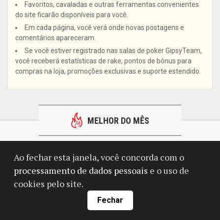
Favoritos, cavaladas e outras ferramentas convenientes
do site ficarão disponíveis para você.
Em cada página, você verá onde novas postagens e
comentários apareceram.
Se você estiver registrado nas salas de poker GipsyTeam,
você receberá estatísticas de rake, pontos de bônus para
compras na loja, promoções exclusivas e suporte estendido.
MELHOR DO MÊS
Ao fechar esta janela, você concorda com o
SALAS DE POKER
processamento de dados pessoais
e o uso de
Análise de sites: o novo sistema de
cookies pelo site.
rakeback do CoinPoker, o
CoinRewards
Fechar
7 ABRIL, 02:00