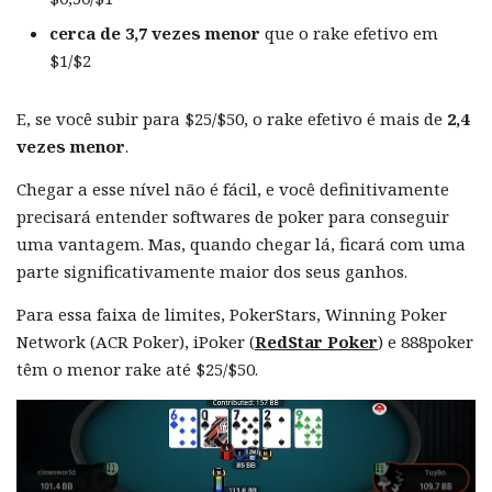
cerca de 3,7 vezes menor
que o rake efetivo em
$1/$2
E, se você subir para $25/$50, o rake efetivo é mais de
2,4
vezes menor
.
Chegar a esse nível não é fácil, e você definitivamente
precisará entender softwares de poker para conseguir
uma vantagem. Mas, quando chegar lá, ficará com uma
parte significativamente maior dos seus ganhos.
Para essa faixa de limites, PokerStars, Winning Poker
Network (ACR Poker), iPoker (
RedStar Poker
) e 888poker
têm o menor rake até $25/$50.