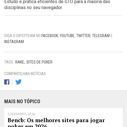
Estudo e prática eficientes de GTO para a maioria das
disciplinas no seu navegador
SIGA O GIPSYTEAM NO
FACEBOOK
,
YOUTUBE
,
TWITTER
,
TELEGRAM
E
INSTAGRAM
.
TAGS:
RAKE
SITES DE POKER
COMPARTILHAR NOTÍCIAS
MAIS NO TÓPICO
5 FEVEREIRO, 20:32
Bencb: Os melhores sites para jogar
poker em 2026