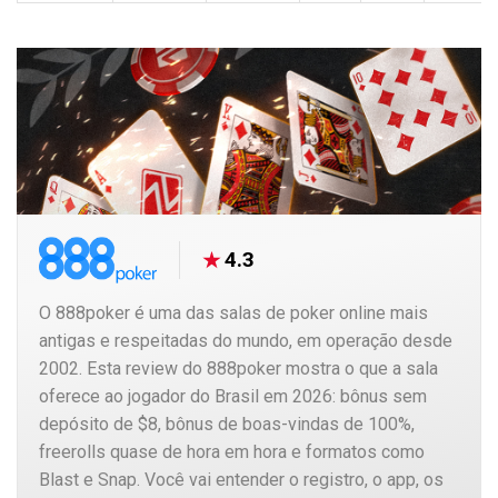
4.3
O 888poker é uma das salas de poker online mais
antigas e respeitadas do mundo, em operação desde
2002. Esta review do 888poker mostra o que a sala
oferece ao jogador do Brasil em 2026: bônus sem
depósito de $8, bônus de boas-vindas de 100%,
freerolls quase de hora em hora e formatos como
Blast e Snap. Você vai entender o registro, o app, os