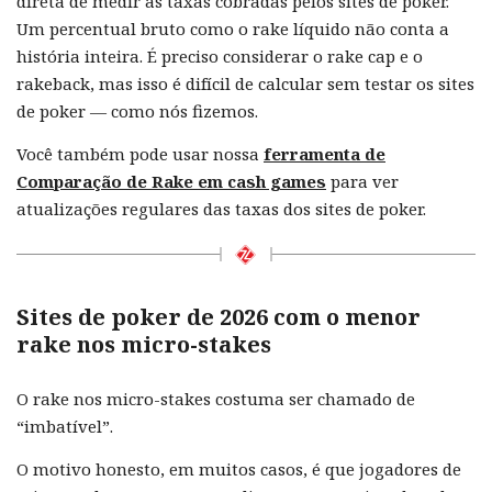
direta de medir as taxas cobradas pelos sites de poker.
Um percentual bruto como o rake líquido não conta a
história inteira. É preciso considerar o rake cap e o
rakeback, mas isso é difícil de calcular sem testar os sites
de poker — como nós fizemos.
Você também pode usar nossa
ferramenta de
Comparação de Rake em cash games
para ver
atualizações regulares das taxas dos sites de poker.
Sites de poker de 2026 com o menor
rake nos micro-stakes
O rake nos micro-stakes costuma ser chamado de
“imbatível”.
O motivo honesto, em muitos casos, é que jogadores de