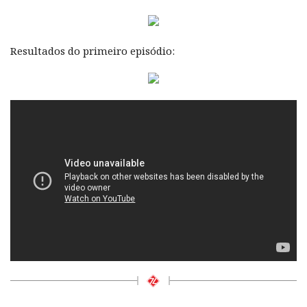
Resultados do primeiro episódio: