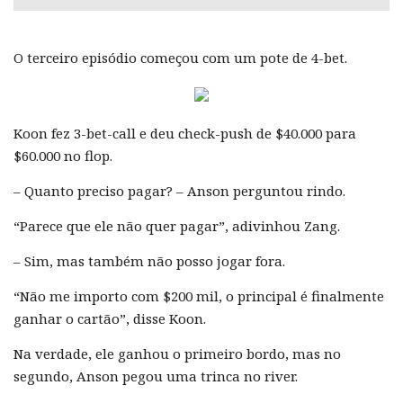
O terceiro episódio começou com um pote de 4-bet.
Koon fez 3-bet-call e deu check-push de $40.000 para
$60.000 no flop.
– Quanto preciso pagar? – Anson perguntou rindo.
“Parece que ele não quer pagar”, adivinhou Zang.
– Sim, mas também não posso jogar fora.
“Não me importo com $200 mil, o principal é finalmente
ganhar o cartão”, disse Koon.
Na verdade, ele ganhou o primeiro bordo, mas no
segundo, Anson pegou uma trinca no river.