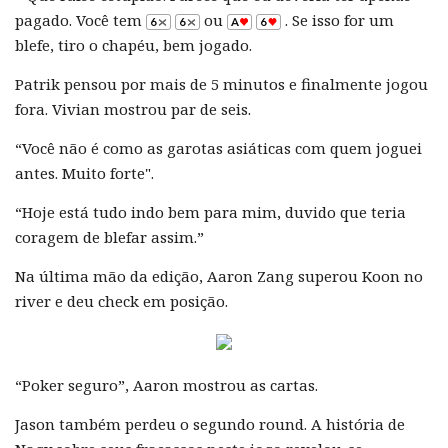
pagado. Você tem
ou
. Se isso for um
blefe, tiro o chapéu, bem jogado.
Patrik pensou por mais de 5 minutos e finalmente jogou
fora. Vivian mostrou par de seis.
“Você não é como as garotas asiáticas com quem joguei
antes. Muito forte".
“Hoje está tudo indo bem para mim, duvido que teria
coragem de blefar assim.”
Na última mão da edição, Aaron Zang superou Koon no
river e deu check em posição.
“Poker seguro”, Aaron mostrou as cartas.
Jason também perdeu o segundo round. A história de