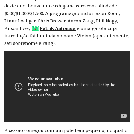
deste ano, houve um cash game caro com blinds de
$500/$1.000/$1.500. A programação inclui Jason Koon,
Linus Loeliger, Chris Brewer, Aaron Zang, Phil Nagy,
Anson Ewe,
Patrik Antonius
e uma garota cuja
introdução foi limitada ao nome Vivian (aparentemente,
seu sobrenome é Yang).
A sessão começou com um pote bem pequeno, no qual o