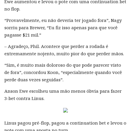
Ewe aumentou e levou o pote com uma continuation bet
no flop.
“Provavelmente, eu não deveria ter jogado fora”, Nagy
sorriu para Brewer, “Eu fiz isso apenas para que você
pagasse $21 mil.”
– Agradeço, Phil. Acontece que perder a rodada é
extremamente nojento, muito pior do que perder mãos.
“Sim, é muito mais doloroso do que pode parecer visto
de fora”, concordou Koon, “especialmente quando você
perde duas vezes seguidas”.
Anson Ewe escolheu uma mão menos óbvia para fazer
3-bet contra Linus.
Linus pagou pré-flop, pagou a continuation bet e levou o
pote com uma aposta no turn.