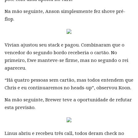
Na mão seguinte, Anson simplesmente fez shove pré-
flop.
Vivian ajustou seu stack e pagou. Combinaram que o
vencedor do segundo bordo receberia o cartão. No
primeiro, Ewe manteve-se firme, mas no segundo o rei
apareceu.
“Há quatro pessoas sem cartão, mas todos entendem que
Chris e eu continuaremos no heads-up”, observou Koon.
Na mão seguinte, Brewer teve a oportunidade de refutar
esta previsão.
Linus abriu e recebeu três call, todos deram check no