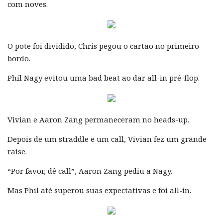
com noves.
O pote foi dividido, Chris pegou o cartão no primeiro
bordo.
Phil Nagy evitou uma bad beat ao dar all-in pré-flop.
Vivian e Aaron Zang permaneceram no heads-up.
Depois de um straddle e um call, Vivian fez um grande
raise.
“Por favor, dê call”, Aaron Zang pediu a Nagy.
Mas Phil até superou suas expectativas e foi all-in.