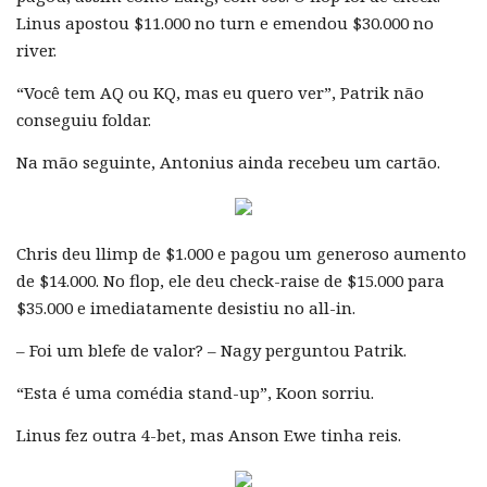
Linus apostou $11.000 no turn e emendou $30.000 no
river.
“Você tem AQ ou KQ, mas eu quero ver”, Patrik não
conseguiu foldar.
Na mão seguinte, Antonius ainda recebeu um cartão.
Chris deu llimp de $1.000 e pagou um generoso aumento
de $14.000. No flop, ele deu check-raise de $15.000 para
$35.000 e imediatamente desistiu no all-in.
– Foi um blefe de valor? – Nagy perguntou Patrik.
“Esta é uma comédia stand-up”, Koon sorriu.
Linus fez outra 4-bet, mas Anson Ewe tinha reis.