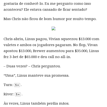
gostaria de conhecê-lo. Eu me pergunto como isso
aconteceu? Ele estava cansado de ficar sentado?
Mas Chris não ficou de bom humor por muito tempo.
Chris abriu, Linus pagou, Vivian squeezou $13.000 com
valetes e ambos os jogadores pagaram. No flop, Vivan
apostou $13.000, Brewer aumentou para $35.000, Linus
fez 3-bet de $65.000 e deu call no all-in.
– Duas vezes? – Chris perguntou.
“Uma”, Linus manteve sua promessa.
Turn:
.
River:
.
Às vezes, Linus também perdia mãos.