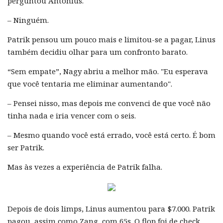
perguntou Antonius.
– Ninguém.
Patrik pensou um pouco mais e limitou-se a pagar, Linus
também decidiu olhar para um confronto barato.
“Sem empate”, Nagy abriu a melhor mão. "Eu esperava
que você tentaria me eliminar aumentando".
– Pensei nisso, mas depois me convenci de que você não
tinha nada e iria vencer com o seis.
– Mesmo quando você está errado, você está certo. É bom
ser Patrik.
Mas às vezes a experiência de Patrik falha.
Depois de dois limps, Linus aumentou para $7.000. Patrik
pagou, assim como Zang, com 65s. O flop foi de check.