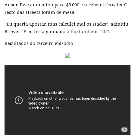
Anson Ewe aumentou para $3.000 e recebeu três calls. O
resto das streets foram de mesa.
“Eu queria apostar, mas calculei mal os stacks”, admitiu
Brewer. "E eu teria ganhado o flip também. Tilt".
Resultados do terceiro episódio: