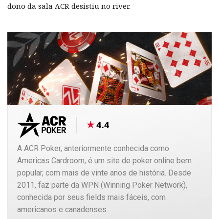
dono da sala ACR desistiu no river.
4.4
A ACR Poker, anteriormente conhecida como
Americas Cardroom, é um site de poker online bem
popular, com mais de vinte anos de história. Desde
2011, faz parte da WPN (Winning Poker Network),
conhecida por seus fields mais fáceis, com
americanos e canadenses.