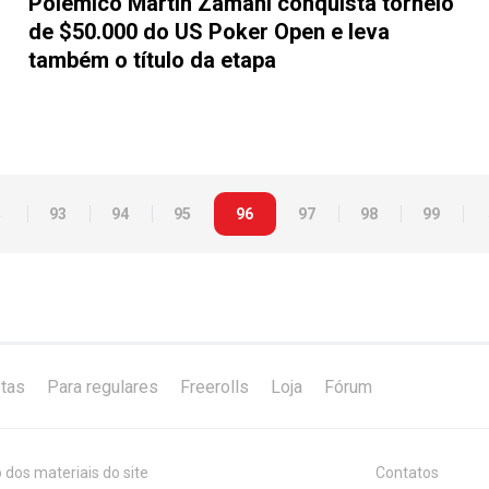
Polêmico Martin Zamani conquista torneio
de $50.000 do US Poker Open e leva
também o título da etapa
←
93
94
95
96
97
98
99
tas
Para regulares
Freerolls
Loja
Fórum
dos materiais do site
Contatos