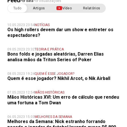
Feed
Por data
Por visualizações
Tudo
Artigos
Vídeo
Relatórios
10.05.2023 23:54
NOTÍCIAS
Os high rollers devem dar um show e entreter os
espectadores?
09.05.2023 23:32
TEORIA E PRÁTICA
Bons folds e jogadas aleatórias, Darren Elias
analisa mãos da Triton Series of Poker
08.05.2023 19:24
QUEM É ESSE JOGADOR?
Quem é esse jogador? Nikhil Arcot, o Nik Airball
07.05.2023 12:54
MÃOS HISTÓRICAS
Mãos Históricas XVI: Um erro de cálculo que rendeu
uma fortuna a Tom Dwan
06.05.2023 15:03
MELHORES DA SEMANA
Melhores da Semana: Nick estranho forrando