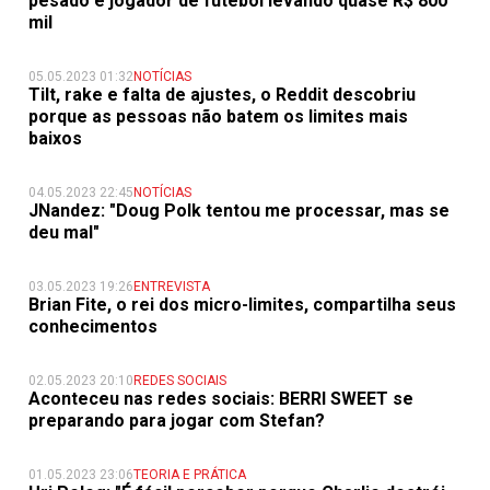
pesado e jogador de futebol levando quase R$ 800
mil
05.05.2023 01:32
NOTÍCIAS
Tilt, rake e falta de ajustes, o Reddit descobriu
porque as pessoas não batem os limites mais
baixos
04.05.2023 22:45
NOTÍCIAS
JNandez: "Doug Polk tentou me processar, mas se
deu mal"
03.05.2023 19:26
ENTREVISTA
Brian Fite, o rei dos micro-limites, compartilha seus
conhecimentos
02.05.2023 20:10
REDES SOCIAIS
Aconteceu nas redes sociais: BERRI SWEET se
preparando para jogar com Stefan?
01.05.2023 23:06
TEORIA E PRÁTICA