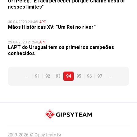
Uri Peleg: "É fácil perceber porque Charlie destrói
nesses limites"
30.04.2023 23:46
LAPT
Mãos Históricas XV: “Um Rei no river”
29.04.2023 21:54
LAPT
LAPT do Uruguai tem os primeiros campeões
conhecidos
←
91
92
93
94
95
96
97
→
2009-2026
©
GipsyTeam.Br