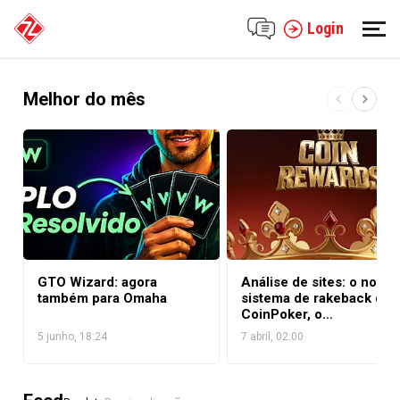
Login
Melhor do mês
GTO Wizard: agora
Análise de sites: o novo
também para Omaha
sistema de rakeback do
CoinPoker, o
CoinRewards
5 junho, 18:24
7 abril, 02:00