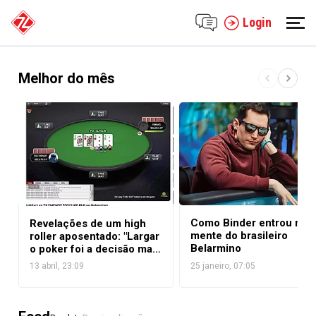
Login
Melhor do mês
Como Binder entrou na
Revelações de um high
mente do brasileiro
roller aposentado: "Largar
Belarmino
o poker foi a decisão mais
lucrativa da minha vida"
13 abril, 23:09
25 janeiro, 07:05