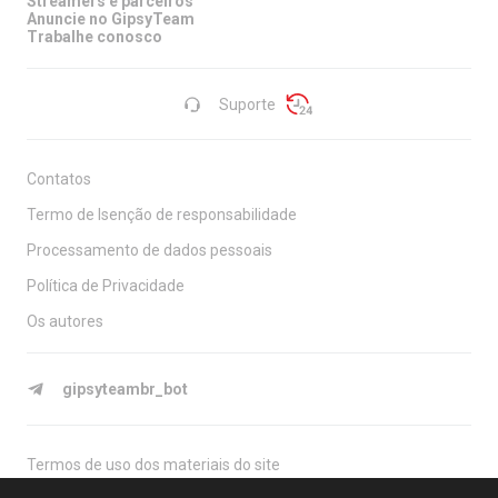
Streamers e parceiros
Anuncie no GipsyTeam
Trabalhe conosco
Suporte
Contatos
Termo de Isenção de responsabilidade
Processamento de dados pessoais
Política de Privacidade
Os autores
gipsyteambr_bot
Termos de uso dos materiais do site