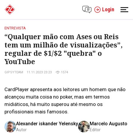
Login
ENTREVISTA
“Qualquer mão com Ases ou Reis
tem um milhão de visualizações”,
regular de $1/$2 "quebra" o
YouTube
GIPSYTEAM
11.11.2023 23:23
1574
CardPlayer apresenta aos leitores um homem que não
alcançou muita coisa no poker, mas em termos
midiáticos, há muito superou até mesmo os
profissionais mais famosos.
Alexander iskander Yelensky
Marcelo Augusto
Autor
Editor