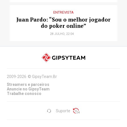
ENTREVISTA
Juan Pardo: “Sou o melhor jogador
do poker online”
28 JULHO, 22:04
2009-2026
©
GipsyTeam.Br
Streamers e parceiros
Anuncie no GipsyTeam
Trabalhe conosco
Suporte