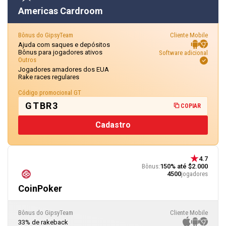
Americas Cardroom
Bônus do GipsyTeam
Cliente Mobile
Ajuda com saques e depósitos
Bônus para jogadores ativos
Software adicional
Outros
Jogadores amadores dos EUA
Rake races regulares
Código promocional GT
GTBR3
COPIAR
Cadastro
4.7
Bônus:
150% até $2.000
4500
jogadores
CoinPoker
Bônus do GipsyTeam
Cliente Mobile
33% de rakeback