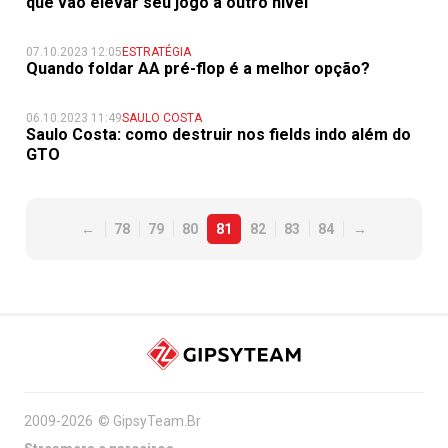
que vão elevar seu jogo a outro nível
07.10.2023 12:05
ESTRATÉGIA
Quando foldar AA pré-flop é a melhor opção?
06.10.2023 11:49
SAULO COSTA
Saulo Costa: como destruir nos fields indo além do
GTO
←
78
79
80
81
82
83
84
→
2009-2026
©
GipsyTeam.Br