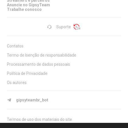
Streamers e parceiros
Anuncie no GipsyTeam
Trabalhe conosco
Suporte
Contatos
Termo de Isenção de responsabilidade
Processamento de dados pessoais
Política de Privacidade
Os autores
gipsyteambr_bot
Termos de uso dos materiais do site