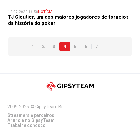
13.07.2022 16:58
NOTÍCIA
TJ Cloutier, um dos maiores jogadores de torneios
da história do poker
1
2
3
4
5
6
7
→
2009-2026
©
GipsyTeam.Br
Streamers e parceiros
Anuncie no GipsyTeam
Trabalhe conosco