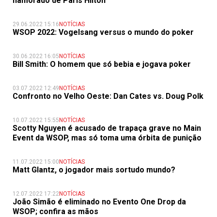
namorado de Paris Hilton
29.06.2022 15:16
NOTÍCIAS
WSOP 2022: Vogelsang versus o mundo do poker
30.06.2022 16:05
NOTÍCIAS
Bill Smith: O homem que só bebia e jogava poker
03.07.2022 12:49
NOTÍCIAS
Confronto no Velho Oeste: Dan Cates vs. Doug Polk
10.07.2022 15:55
NOTÍCIAS
Scotty Nguyen é acusado de trapaça grave no Main
Event da WSOP, mas só toma uma órbita de punição
11.07.2022 15:00
NOTÍCIAS
Matt Glantz, o jogador mais sortudo mundo?
12.07.2022 17:22
NOTÍCIAS
João Simão é eliminado no Evento One Drop da
WSOP; confira as mãos