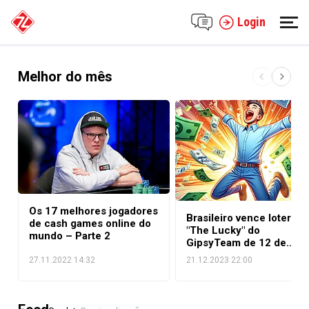
Login
Melhor do mês
Os 17 melhores jogadores
Brasileiro vence loteria
de cash games online do
"The Lucky" do
mundo – Parte 2
GipsyTeam de 12 de
dezembro
27.11.2022 14:32
21.12.2023 22:00