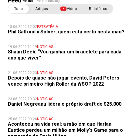
Feed
Por data
Por visualizações
Tudo
Artigos
Vídeo
Relatórios
18.06.2022 12:02
ESTRATÉGIA
Phil Galfond x Solver: quem está certo nesta mão?
19.06.2022 11:19
NOTÍCIAS
Shaun Deeb: “Vou ganhar um bracelete para cada
ano que viver”
21.06.2022 22:23
NOTÍCIAS
Depois de quase não jogar evento, David Peters
vence primeiro High Roller da WSOP 2022
23.06.2022 10:32
NOTÍCIAS
Daniel Negreanu lidera o próprio draft de $25.000
25.06.2022 09:26
NOTÍCIAS
Aconteceu na vida real: a mão em que Harlan
Eustice perdeu um milhão em Molly's Game para o