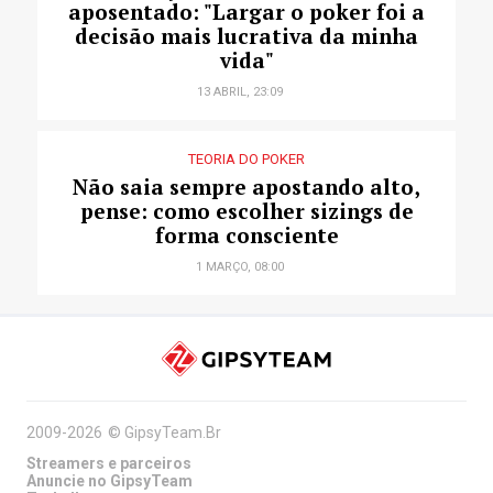
aposentado: "Largar o poker foi a
decisão mais lucrativa da minha
vida"
13 ABRIL, 23:09
TEORIA DO POKER
Não saia sempre apostando alto,
pense: como escolher sizings de
forma consciente
1 MARÇO, 08:00
2009-2026
©
GipsyTeam.Br
Streamers e parceiros
Anuncie no GipsyTeam