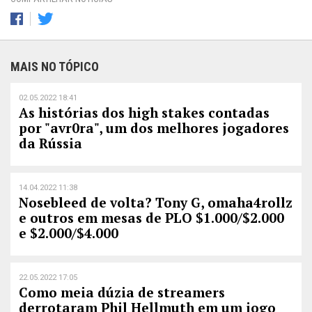
MAIS NO TÓPICO
02.05.2022 18:41
As histórias dos high stakes contadas
por "avr0ra", um dos melhores jogadores
da Rússia
14.04.2022 11:38
Nosebleed de volta? Tony G, omaha4rollz
e outros em mesas de PLO $1.000/$2.000
e $2.000/$4.000
22.05.2022 17:05
Como meia dúzia de streamers
derrotaram Phil Hellmuth em um jogo