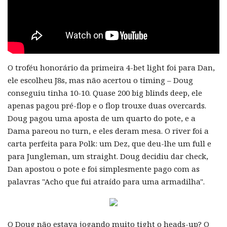
O troféu honorário da primeira 4-bet light foi para Dan,
ele escolheu J8s, mas não acertou o timing – Doug
conseguiu tinha 10-10. Quase 200 big blinds deep, ele
apenas pagou pré-flop e o flop trouxe duas overcards.
Doug pagou uma aposta de um quarto do pote, e a
Dama pareou no turn, e eles deram mesa. O river foi a
carta perfeita para Polk: um Dez, que deu-lhe um full e
para Jungleman, um straight. Doug decidiu dar check,
Dan apostou o pote e foi simplesmente pago com as
palavras "Acho que fui atraído para uma armadilha".
O Doug não estava jogando muito tight o heads-up? O