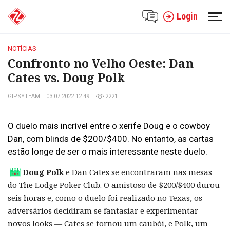
Login
NOTÍCIAS
Confronto no Velho Oeste: Dan
Cates vs. Doug Polk
GIPSYTEAM
03.07.2022 12:49
2221
O duelo mais incrível entre o xerife Doug e o cowboy
Dan, com blinds de $200/$400. No entanto, as cartas
estão longe de ser o mais interessante neste duelo.
Doug Polk
e Dan Cates se encontraram nas mesas
do The Lodge Poker Club. O amistoso de $200/$400 durou
seis horas e, como o duelo foi realizado no Texas, os
adversários decidiram se fantasiar e experimentar
novos looks — Cates se tornou um caubói, e Polk, um