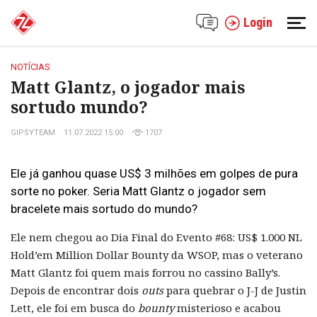
Login
NOTÍCIAS
Matt Glantz, o jogador mais
sortudo mundo?
GIPSYTEAM
11.07.2022 15:00
1707
Ele já ganhou quase US$ 3 milhões em golpes de pura
sorte no poker. Seria Matt Glantz o jogador sem
bracelete mais sortudo do mundo?
Ele nem chegou ao Dia Final do Evento #68: US$ 1.000 NL
Hold’em Million Dollar Bounty da WSOP, mas o veterano
Matt Glantz foi quem mais forrou no cassino Bally’s.
Depois de encontrar dois
outs
para quebrar o J-J de Justin
Lett, ele foi em busca do
bounty
misterioso e acabou