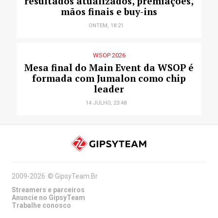
resultados atualizados, premiações,
mãos finais e buy-ins
ONTEM, 18:21
WSOP 2026
Mesa final do Main Event da WSOP é
formada com Jumalon como chip
leader
14 JULHO, 23:48
2009-2026
©
GipsyTeam.Br
Streamers e parceiros
Anuncie no GipsyTeam
Trabalhe conosco