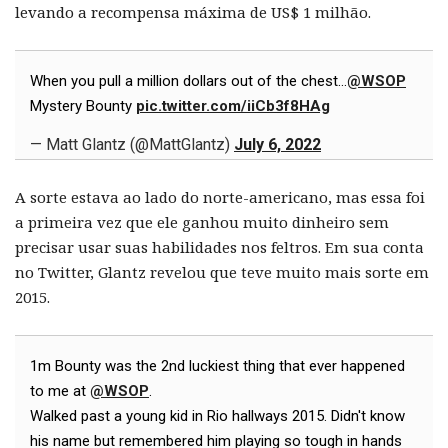
levando a recompensa máxima de US$ 1 milhão.
When you pull a million dollars out of the chest...
@WSOP
Mystery Bounty
pic.twitter.com/iiCb3f8HAg
— Matt Glantz (@MattGlantz)
July 6, 2022
A sorte estava ao lado do norte-americano, mas essa foi
a primeira vez que ele ganhou muito dinheiro sem
precisar usar suas habilidades nos feltros. Em sua conta
no Twitter, Glantz revelou que teve muito mais sorte em
2015.
1m Bounty was the 2nd luckiest thing that ever happened
to me at
@WSOP
.
Walked past a young kid in Rio hallways 2015. Didn't know
his name but remembered him playing so tough in hands