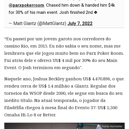
@parxpokerroom
. Chased him down & handed him $4k
for 30% of his main event. Josh finished 2nd.🍀
— Matt Glantz (@MattGlantz)
July 7, 2022
“Eu passei por um jovem garoto nos corredores do
cassino Rio, em 2015. Eu não sabia o seu nome, mas me
lembrava que ele jogou muito bem no Parx Poker Room.
Fui atrás dele e ofereci US$ 4 mil por 30% do seu Main
Event. O Josh terminou em segundo".
Naquele ano, Joshua Beckley ganhou US$ 4.470.896, o que
rendeu cerca de US$ 1.4 milhão a Glantz. Regular dos
torneios da WSOP desde 2000, ele segue em busca do seu
inédito título. Na atual temporada, o jogador da
Filadélfia chegou à mesa final do Evento 37: US$ 1,500
Omaha Hi-Lo 8 or Better.