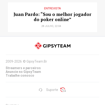
ENTREVISTA
Juan Pardo: “Sou o melhor jogador
do poker online”
28 JULHO, 22:04
2009-2026
©
GipsyTeam.Br
Streamers e parceiros
Anuncie no GipsyTeam
Trabalhe conosco
Suporte