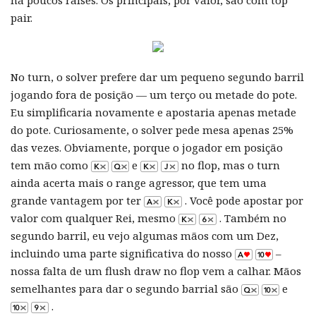
há poucos raises. Os principais, por valor, são com top
pair.
No turn, o solver prefere dar um pequeno segundo barril
jogando fora de posição — um terço ou metade do pote.
Eu simplificaria novamente e apostaria apenas metade
do pote. Curiosamente, o solver pede mesa apenas 25%
das vezes. Obviamente, porque o jogador em posição
tem mão como
e
no flop, mas o turn
ainda acerta mais o range agressor, que tem uma
grande vantagem por ter
. Você pode apostar por
valor com qualquer Rei, mesmo
. Também no
segundo barril, eu vejo algumas mãos com um Dez,
incluindo uma parte significativa do nosso
–
nossa falta de um flush draw no flop vem a calhar. Mãos
semelhantes para dar o segundo barrial são
e
.