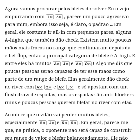
Agora vamos procurar pelos blefes do solver. Eu o vejo
empurrando com
, parece um pouco agressivo
para mim, embora isso seja, é claro, o padrão ... Em
geral, ele costuma ir all-in com pequenos pares, alguns
A-highs, que também dão check. Existem muito poucas
mãos mais fracas no range que continuaram depois da
c-bet flop, então a principal categoria de blefe é A-high. E
entre eles há muitos
e
! Algo me diz que
poucas pessoas serão capazes de ter essa mãos como
parte de um range de blefe. Elas geralmente dão check
no river com
e
, e só apostam com um
flush draw de espadas, mas as espadas são anti-blockers
ruins e poucas pessoas querem blefar no river com elas.
Acontece que o vilão vai perder muitos blefes,
especialmente
e
. Em geral, parece-me
que, na prática, o oponente não será capaz de construir
seu range de valor e blefar balanceadamente.. Ele não