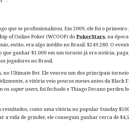
r”.
o que se profissionalizou. Em 2009, ele foi o primeiro
hip of Online Poker (WCOOP) do
PokerStars
, na époc
io, então, era algo inédito no Brasil: $249.280. O even
que ganhar $1.000 em um torneio já era notícia, pag
os jogadores no Brasil.
, no Ultimate Bet. Ele venceu um dos principais torneio
izmente, a vitória veio poucos meses antes da Black Fri
om os
super users,
foi fechado e Thiago Decano perdeu b
s resultados, como uma vitória no popular Sunday $500
r a vida de grinder, ele conseguiu ganhar cerca de $4,