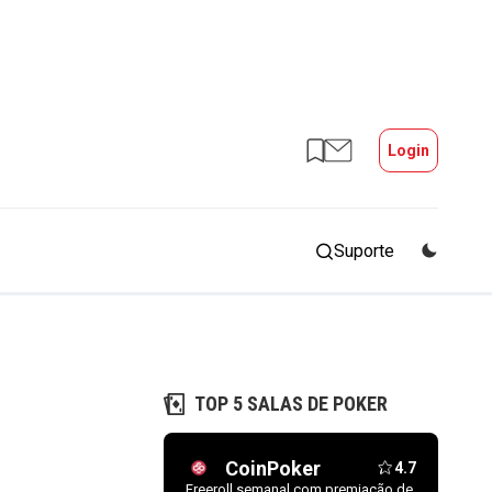
Login
Suporte
TOP 5 SALAS DE POKER
CoinPoker
4.7
Freeroll semanal com premiação de