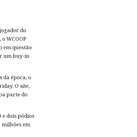
 jogador do
a, o WCOOP
to em questão
ar um buy-in
s da época, o
day. O site,
oa parte do
 e dois pódios
5 milhões em