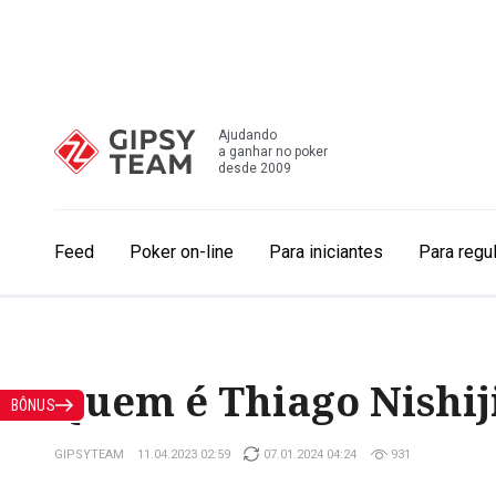
Ajudando
a ganhar no poker
desde 2009
Feed
Poker on-line
Para iniciantes
Para regu
Quem é Thiago Nishi
BÔNUS
GIPSYTEAM
11.04.2023 02:59
07.01.2024 04:24
931