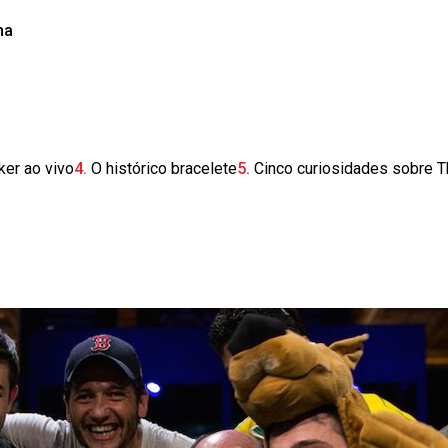
ha
er ao vivo
O histórico bracelete
Cinco curiosidades sobre T