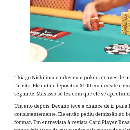
Thiago Nishijima conheceu o poker através de 
Direito. Ele então depositou $100 em um site e e
seguinte. Mas isso só fez com que ele se aprofund
Um ano depois, Decano teve a chance de ir para 
consistentemente. Ele então pediu demissão no b
formar. Em entrevista à revista Card Player Brasi