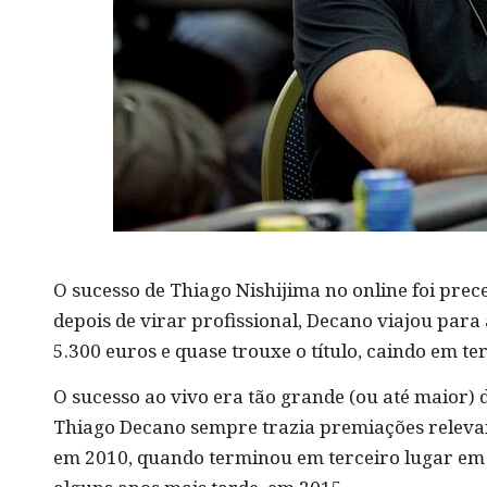
O sucesso de Thiago Nishijima no online foi pre
depois de virar profissional, Decano viajou par
5.300 euros e quase trouxe o título, caindo em t
O sucesso ao vivo era tão grande (ou até maior) d
Thiago Decano sempre trazia premiações relevant
em 2010, quando terminou em terceiro lugar em 