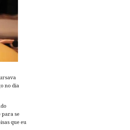
cursava
go no dia
ndo
 para se
oisas que eu