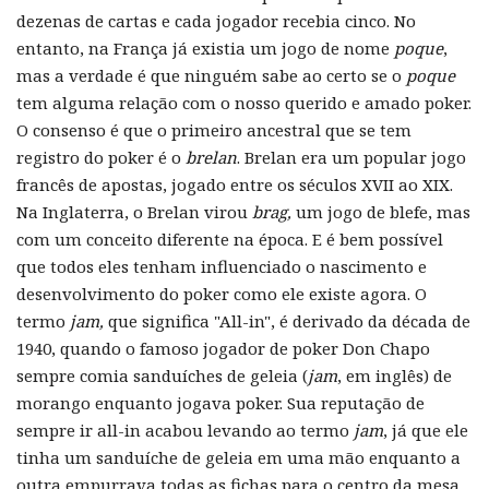
dezenas de cartas e cada jogador recebia cinco. No
entanto, na França já existia um jogo de nome
poque
,
mas a verdade é que ninguém sabe ao certo se o
poque
tem alguma relação com o nosso querido e amado poker.
O consenso é que o primeiro ancestral que se tem
registro do poker é o
brelan
. Brelan era um popular jogo
francês de apostas, jogado entre os séculos XVII ao XIX.
Na Inglaterra, o Brelan virou
brag,
um jogo de blefe, mas
com um conceito diferente na época. E é bem possível
que todos eles tenham influenciado o nascimento e
desenvolvimento do poker como ele existe agora. O
termo
jam,
que significa "All-in", é derivado da década de
1940, quando o famoso jogador de poker Don Chapo
sempre comia sanduíches de geleia (
jam
, em inglês) de
morango enquanto jogava poker. Sua reputação de
sempre ir all-in acabou levando ao termo
jam
, já que ele
tinha um sanduíche de geleia em uma mão enquanto a
outra empurrava todas as fichas para o centro da mesa.