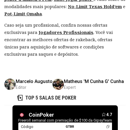
modalidades mais populares:
No-Limit Texas Hold’em
e
Pot-Limit Omaha
.
Caso seja um profissional, confira nossas ofertas
exclusivas para
Jogadores Profissionais
. Você vai
encontrar as melhores ofertas de rakeback, ofertas
únicas para aquisição de softwares e condições
exclusivas para saques e depósitos.
Marcelo Augusto
Matheus 'M Cunha G' Cunha
Editor
Expert
TOP 5 SALAS DE POKER
CoinPoker
4.7
Freeroll semanal com premiação de $100 da GipsyTeam
Código
GTBR