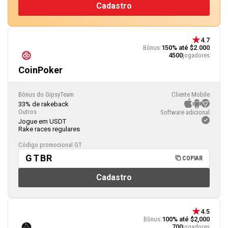
Cadastro
4.7
Bônus:
150% até $2.000
4500
jogadores
CoinPoker
Bônus do GipsyTeam
Cliente Mobile
33% de rakeback
Outros
Software adicional
Jogue em USDT
Rake races regulares
Código promocional GT
GTBR
COPIAR
Cadastro
4.5
Bônus:
100% até $2,000
700
jogadores