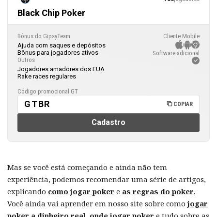
Black Chip Poker
Bônus do GipsyTeam
Cliente Mobile
Ajuda com saques e depósitos
Bônus para jogadores ativos
Software adicional
Outros
Jogadores amadores dos EUA
Rake races regulares
Código promocional GT
GTBR
COPIAR
Cadastro
Mas se você está começando e ainda não tem
experiência, podemos recomendar uma série de artigos,
explicando
como jogar poker
e
as regras do poker
.
Você ainda vai aprender em nosso site sobre como
jogar
poker a dinheiro real
,
onde jogar poker
e tudo sobre as