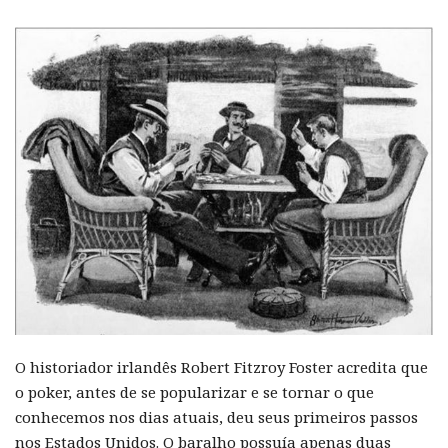
O historiador irlandês Robert Fitzroy Foster acredita que
o poker, antes de se popularizar e se tornar o que
conhecemos nos dias atuais, deu seus primeiros passos
nos Estados Unidos. O baralho possuía apenas duas