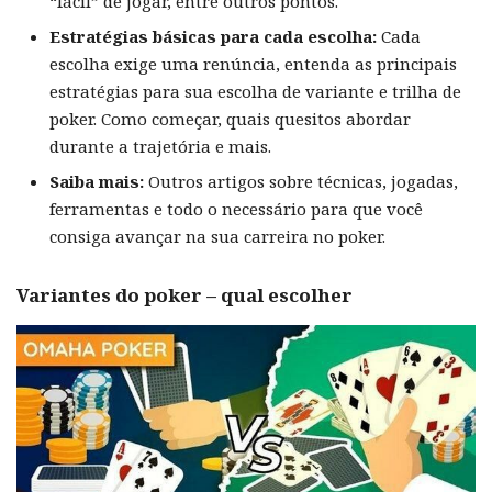
“fácil” de jogar, entre outros pontos.
Estratégias básicas para cada escolha:
Cada
escolha exige uma renúncia, entenda as principais
estratégias para sua escolha de variante e trilha de
poker. Como começar, quais quesitos abordar
durante a trajetória e mais.
Saiba mais:
Outros artigos sobre técnicas, jogadas,
ferramentas e todo o necessário para que você
consiga avançar na sua carreira no poker.
Variantes do poker – qual escolher