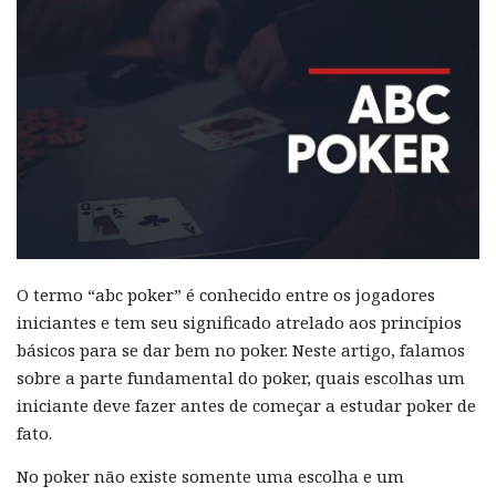
O termo “abc poker” é conhecido entre os jogadores
iniciantes e tem seu significado atrelado aos princípios
básicos para se dar bem no poker. Neste artigo, falamos
sobre a parte fundamental do poker, quais escolhas um
iniciante deve fazer antes de começar a estudar poker de
fato.
No poker não existe somente uma escolha e um