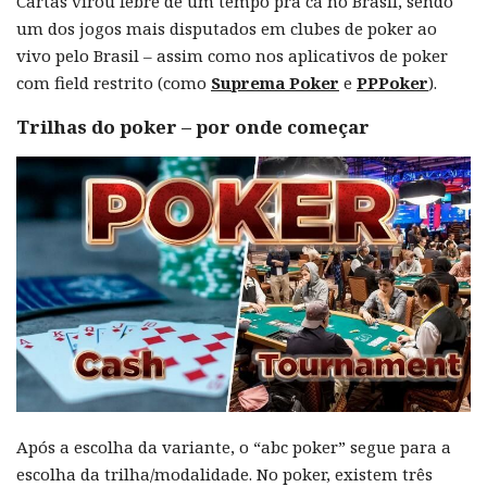
Cartas virou febre de um tempo pra cá no Brasil, sendo
um dos jogos mais disputados em clubes de poker ao
vivo pelo Brasil – assim como nos aplicativos de poker
com field restrito (como
Suprema Poker
e
PPPoker
).
Trilhas do poker – por onde começar
Após a escolha da variante, o “abc poker” segue para a
escolha da trilha/modalidade. No poker, existem três