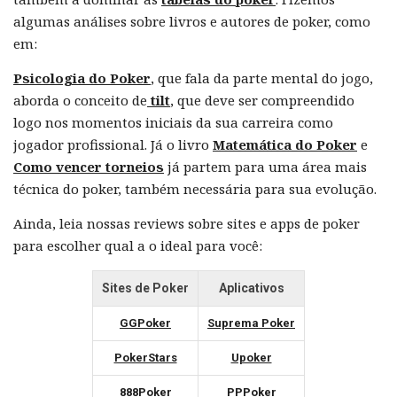
algumas análises sobre livros e autores de poker, como
em:
Psicologia do Poker
, que fala da parte mental do jogo,
aborda o conceito de
tilt
, que deve ser compreendido
logo nos momentos iniciais da sua carreira como
jogador profissional. Já o livro
Matemática do Poker
e
Como vencer torneios
já partem para uma área mais
técnica do poker, também necessária para sua evolução.
Ainda, leia nossas reviews sobre sites e apps de poker
para escolher qual a o ideal para você:
Sites de Poker
Aplicativos
GGPoker
Suprema Poker
PokerStars
Upoker
888Poker
PPPoker