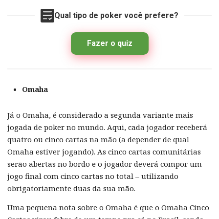
Qual tipo de poker você prefere?
Fazer o quiz
Omaha
Já o Omaha, é considerado a segunda variante mais
jogada de poker no mundo. Aqui, cada jogador receberá
quatro ou cinco cartas na mão (a depender de qual
Omaha estiver jogando). As cinco cartas comunitárias
serão abertas no bordo e o jogador deverá compor um
jogo final com cinco cartas no total – utilizando
obrigatoriamente duas da sua mão.
Uma pequena nota sobre o Omaha é que o Omaha Cinco