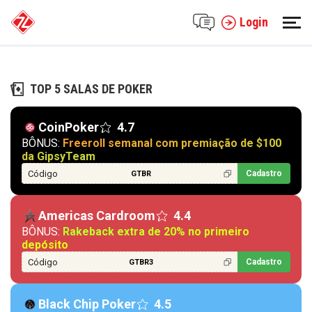
Login
TOP 5 SALAS DE POKER
CoinPoker
4.7
BÔNUS:
Freeroll semanal com premiação de $100
da GipsyTeam
Código
Cadastro
GTBR
Americas Cardroom
4.4
BÔNUS:
Rakeback extra de 20% no primeiro
depósito
Código
Cadastro
GTBR3
Black Chip Poker
4.5