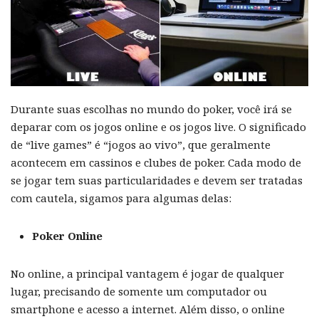
Durante suas escolhas no mundo do poker, você irá se
deparar com os jogos online e os jogos live. O significado
de “live games” é “jogos ao vivo”, que geralmente
acontecem em cassinos e clubes de poker. Cada modo de
se jogar tem suas particularidades e devem ser tratadas
com cautela, sigamos para algumas delas:
Poker Online
No online, a principal vantagem é jogar de qualquer
lugar, precisando de somente um computador ou
smartphone e acesso a internet. Além disso, o online